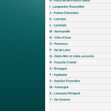
H - Paris Île-de-France Ouest
I - Languedoc-Roussillon
J - Poitou-Charentes
K - Lorraine
L - Lyonnais
M - Normandie
N - Côte-d'Azur
O - Provence
P - Val de Loire
Q - Outre-Mer et clubs associés
R - Franche-Comté
S - Bretagne
T - Aquitaine
V - Sud-Est-Francilien
W - Auvergne
X - Limousin-Périgord
Y - Var-Esterel