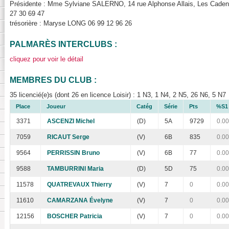
Présidente : Mme Sylviane SALERNO, 14 rue Alphonse Allais, Les Caden
27 30 69 47
trésorière : Maryse LONG 06 99 12 96 26
PALMARÈS INTERCLUBS :
cliquez pour voir le détail
MEMBRES DU CLUB :
35 licencié(e)s (dont 26 en licence Loisir) : 1 N3, 1 N4, 2 N5, 26 N6, 5 N7
Place
Joueur
Catég
Série
Pts
%S1
3371
ASCENZI Michel
(D)
5A
9729
0.00
7059
RICAUT Serge
(V)
6B
835
0.00
9564
PERRISSIN Bruno
(V)
6B
77
0.00
9588
TAMBURRINI Maria
(D)
5D
75
0.00
11578
QUATREVAUX Thierry
(V)
7
0
0.00
11610
CAMARZANA Évelyne
(V)
7
0
0.00
12156
BOSCHER Patricia
(V)
7
0
0.00