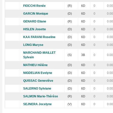
FIOCCHI Renée
(R)
6D
0
0.00
GARCIN Monique
(D)
6D
0
0.00
GENARD Eliane
(R)
6D
0
0.00
HISLEN Josette
(D)
6D
0
0.00
KAA FARANI Roseline
(D)
6D
0
0.00
LONG Maryse
(D)
6D
0
0.00
MARCHAND-MAILLET
(S)
3B
0
0.00
Sylvain
MATHIEU Hélène
(D)
6D
0
0.00
NIGDELIAN Evelyne
(D)
6D
0
0.00
QUISSAC Geneviève
(D)
6D
0
0.00
SALERNO Sylviane
(D)
6D
0
0.00
SALMON Marie-Thérèse
(R)
6D
0
0.00
SEJNERA Jocelyne
(V)
6D
0
0.00