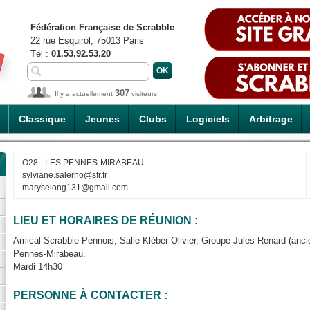
Fédération Française de Scrabble
22 rue Esquirol, 75013 Paris
Tél :
01.53.92.53.20
307
Il y a actuellement
visiteurs
Classique
Jeunes
Clubs
Logiciels
Arbitrage
O28 - LES PENNES-MIRABEAU
sylviane.salerno@sfr.fr
maryselong131@gmail.com
LIEU ET HORAIRES DE RÉUNION :
Amical Scrabble Pennois, Salle Kléber Olivier, Groupe Jules Renard (anci
Pennes-Mirabeau.
Mardi 14h30
PERSONNE À CONTACTER :