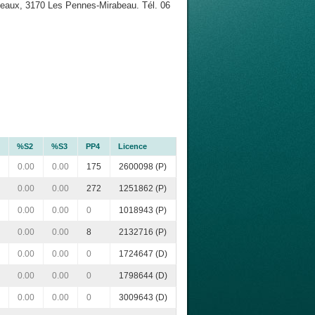
eaux, 3170 Les Pennes-Mirabeau. Tél. 06
%S2
%S3
PP4
Licence
0.00
0.00
175
2600098 (P)
0.00
0.00
272
1251862 (P)
0.00
0.00
0
1018943 (P)
0.00
0.00
8
2132716 (P)
0.00
0.00
0
1724647 (D)
0.00
0.00
0
1798644 (D)
0.00
0.00
0
3009643 (D)