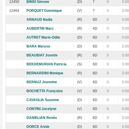
12450
BINDI Simone
(D)
7
0
0.00
12464
PORQUET Dominique
(V)
7
0
0.00
ARNAUD Nadia
(R)
6D
0
0.00
AUBERTIN Marc
(R)
4D
0
0.00
AUTRET Marie-Odile
(D)
6D
0
0.00
BARA Maryse
(D)
6D
0
0.00
BEAUBIAT Josette
(R)
6D
0
0.00
BEKDEMURIAN Patricia
(S)
6D
0
0.00
BERNARDINI Monique
(R)
6D
0
0.00
BERNUZ Jeannine
(V)
6D
0
0.00
BOCHETTA Françoise
(V)
6D
0
0.00
CAVAGLIA Suzanne
(D)
6D
0
0.00
CONTINI Jocelyne
(V)
6D
0
0.00
DANIELIAN Renée
(R)
6D
0
0.00
DORCE Annie
(D)
6D
0
0.00