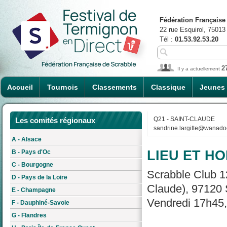
Fédération Française
22 rue Esquirol, 75013
Tél :
01.53.92.53.20
2
Il y a actuellement
Accueil
Tournois
Classements
Classique
Jeunes
Q21 - SAINT-CLAUDE
Les comités régionaux
sandrine.largitte@wanadoo
A - Alsace
LIEU ET HO
B - Pays d'Oc
C - Bourgogne
Scrabble Club 12
D - Pays de la Loire
Claude), 97120 
E - Champagne
Vendredi 17h45, 
F - Dauphiné-Savoie
G - Flandres