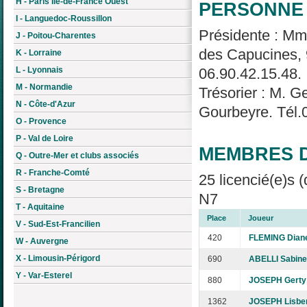
H - Paris Île-de-France Ouest
PERSONNE 
I - Languedoc-Roussillon
Présidente : M
J - Poitou-Charentes
des Capucines, 
K - Lorraine
L - Lyonnais
06.90.42.15.48.
M - Normandie
Trésorier : M. 
N - Côte-d'Azur
Gourbeyre. Tél.
O - Provence
P - Val de Loire
MEMBRES D
Q - Outre-Mer et clubs associés
R - Franche-Comté
25 licencié(e)s (
S - Bretagne
N7
T - Aquitaine
Place
Joueur
V - Sud-Est-Francilien
420
FLEMING Dian
W - Auvergne
X - Limousin-Périgord
690
ABELLI Sabine
Y - Var-Esterel
880
JOSEPH Gerty
1362
JOSEPH Lisbe