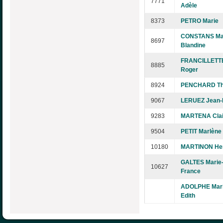
7771
Adèle
8373
PETRO Marie
CONSTANS Mar
8697
Blandine
FRANCILLETT
8885
Roger
8924
PENCHARD Th
9067
LERUEZ Jean-
9283
MARTENA Clai
9504
PETIT Marlène
10180
MARTINON He
GALTES Marie
10627
France
ADOLPHE Mar
Edith