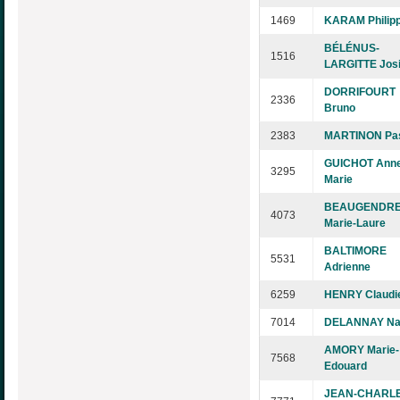
1469
KARAM Philip
BÉLÉNUS-
1516
LARGITTE Jos
DORRIFOURT
2336
Bruno
2383
MARTINON Pa
GUICHOT Anne
3295
Marie
BEAUGENDR
4073
Marie-Laure
BALTIMORE
5531
Adrienne
6259
HENRY Claudi
7014
DELANNAY Na
AMORY Marie-
7568
Edouard
JEAN-CHARL