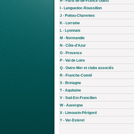
H - Paris Île-de-France Ouest
I - Languedoc-Roussillon
J - Poitou-Charentes
K - Lorraine
L - Lyonnais
M - Normandie
N - Côte-d'Azur
O - Provence
P - Val de Loire
Q - Outre-Mer et clubs associés
R - Franche-Comté
S - Bretagne
T - Aquitaine
V - Sud-Est-Francilien
W - Auvergne
X - Limousin-Périgord
Y - Var-Esterel