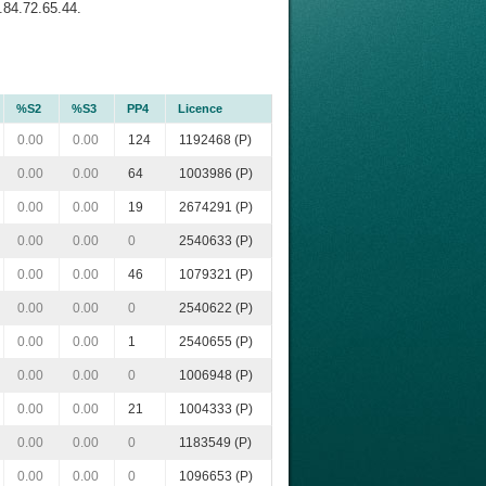
.84.72.65.44.
%S2
%S3
PP4
Licence
0.00
0.00
124
1192468 (P)
0.00
0.00
64
1003986 (P)
0.00
0.00
19
2674291 (P)
0.00
0.00
0
2540633 (P)
0.00
0.00
46
1079321 (P)
0.00
0.00
0
2540622 (P)
0.00
0.00
1
2540655 (P)
0.00
0.00
0
1006948 (P)
0.00
0.00
21
1004333 (P)
0.00
0.00
0
1183549 (P)
0.00
0.00
0
1096653 (P)