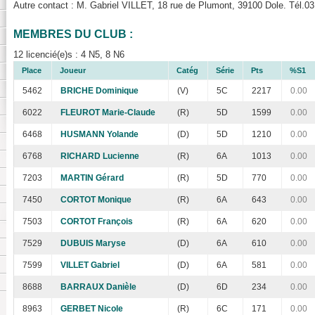
Autre contact : M. Gabriel VILLET, 18 rue de Plumont, 39100 Dole. Tél.03
MEMBRES DU CLUB :
12 licencié(e)s : 4 N5, 8 N6
Place
Joueur
Catég
Série
Pts
%S1
5462
BRICHE Dominique
(V)
5C
2217
0.00
6022
FLEUROT Marie-Claude
(R)
5D
1599
0.00
6468
HUSMANN Yolande
(D)
5D
1210
0.00
6768
RICHARD Lucienne
(R)
6A
1013
0.00
7203
MARTIN Gérard
(R)
5D
770
0.00
7450
CORTOT Monique
(R)
6A
643
0.00
7503
CORTOT François
(R)
6A
620
0.00
7529
DUBUIS Maryse
(D)
6A
610
0.00
7599
VILLET Gabriel
(D)
6A
581
0.00
8688
BARRAUX Danièle
(D)
6D
234
0.00
8963
GERBET Nicole
(R)
6C
171
0.00