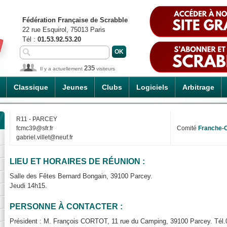
Fédération Française de Scrabble
22 rue Esquirol, 75013 Paris
Tél :
01.53.92.53.20
235
Il y a actuellement
visiteurs
Classique
Jeunes
Clubs
Logiciels
Arbitrage
R11 - PARCEY
fcmc39@sfr.fr
Comité
Franche-
gabriel.villet@neuf.fr
LIEU ET HORAIRES DE RÉUNION :
Salle des Fêtes Bernard Bongain, 39100 Parcey.
Jeudi 14h15.
PERSONNE À CONTACTER :
Président : M. François CORTOT, 11 rue du Camping, 39100 Parcey. Tél.