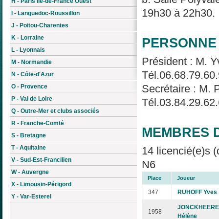
H - Paris Île-de-France Ouest
19h30 à 22h30.
I - Languedoc-Roussillon
J - Poitou-Charentes
K - Lorraine
PERSONNE 
L - Lyonnais
Président : M. 
M - Normandie
Tél.06.68.79.60
N - Côte-d'Azur
Secrétaire : M. 
O - Provence
P - Val de Loire
Tél.03.84.29.62.
Q - Outre-Mer et clubs associés
R - Franche-Comté
MEMBRES D
S - Bretagne
T - Aquitaine
14 licencié(e)s 
V - Sud-Est-Francilien
N6
W - Auvergne
Place
Joueur
X - Limousin-Périgord
347
RUHOFF Yves
Y - Var-Esterel
JONCKHEERE
1958
Hélène