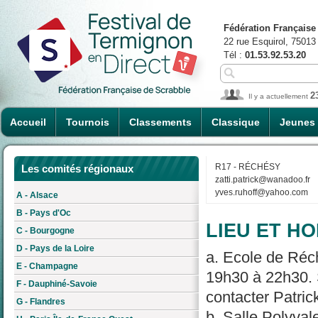
Fédération Française
22 rue Esquirol, 75013
Tél :
01.53.92.53.20
2
Il y a actuellement
Accueil
Tournois
Classements
Classique
Jeunes
R17 - RÉCHÉSY
Les comités régionaux
zatti.patrick@wanadoo.fr
yves.ruhoff@yahoo.com
A - Alsace
B - Pays d'Oc
LIEU ET HO
C - Bourgogne
D - Pays de la Loire
a. Ecole de Réch
E - Champagne
19h30 à 22h30. S
F - Dauphiné-Savoie
contacter Patrick
G - Flandres
b. Salle Polyval