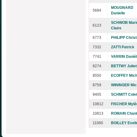
MOUGNARD
5684
Danielle
SCHWOB Mari
6123
Claire
6773
PHILIPP Christ
7332
ZATTI Patrick
7741
VARRIN Daniè
8274
BETTWY Juliet
8550
ECOFFEY Mich
8759
WININGER Mic
9405
SCHMITT Colet
10812
FISCHER Mylè
10813
ROMAIN Chant
11060
BOILLEY Eveli