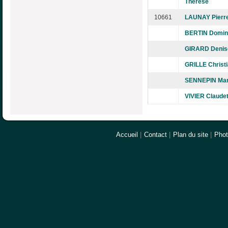
Thérèse
10661
LAUNAY Pierr
BERTIN Domin
GIRARD Denis
GRILLE Christ
SENNEPIN Mar
VIVIER Claudet
Accueil
|
Contact
|
Plan du site
|
Pho