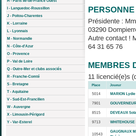
H - Paris Île-de-France Ouest
PERSONNE 
I - Languedoc-Roussillon
J - Poitou-Charentes
Présidente : M
K - Lorraine
03290 Dompierre
L - Lyonnais
Autre contact 
M - Normandie
64 31 65 76
N - Côte-d'Azur
O - Provence
P - Val de Loire
MEMBRES D
Q - Outre-Mer et clubs associés
11 licencié(e)s (
R - Franche-Comté
S - Bretagne
Place
Joueur
T - Aquitaine
5014
MARION Lydie
V - Sud-Est-Francilien
7901
GOUVERNEUR 
W - Auvergne
8515
DEVEAUX Sol
X - Limousin-Périgord
Y - Var-Esterel
9713
WHITEHOUSE N
GAUGNAUX Ma
10543