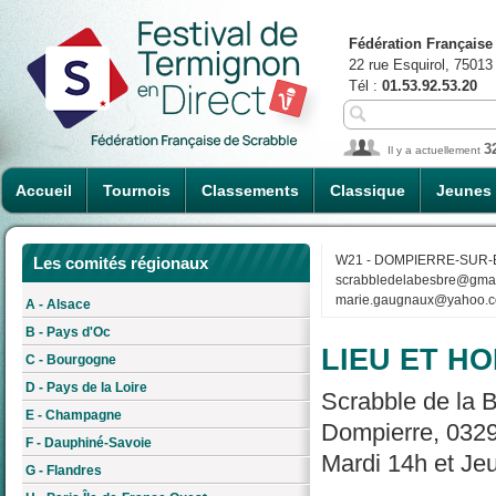
Fédération Française
22 rue Esquirol, 75013
Tél :
01.53.92.53.20
3
Il y a actuellement
Accueil
Tournois
Classements
Classique
Jeunes
W21 - DOMPIERRE-SUR
Les comités régionaux
scrabbledelabesbre@gma
marie.gaugnaux@yahoo.
A - Alsace
B - Pays d'Oc
LIEU ET HO
C - Bourgogne
D - Pays de la Loire
Scrabble de la 
E - Champagne
Dompierre, 0329
F - Dauphiné-Savoie
Mardi 14h et Je
G - Flandres