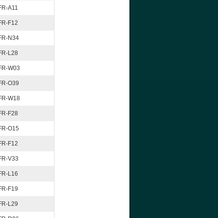
FR-A11
FR-F12
FR-N34
FR-L28
FR-W03
FR-O39
FR-W18
FR-F28
FR-O15
FR-F12
FR-V33
FR-L16
FR-F19
FR-L29