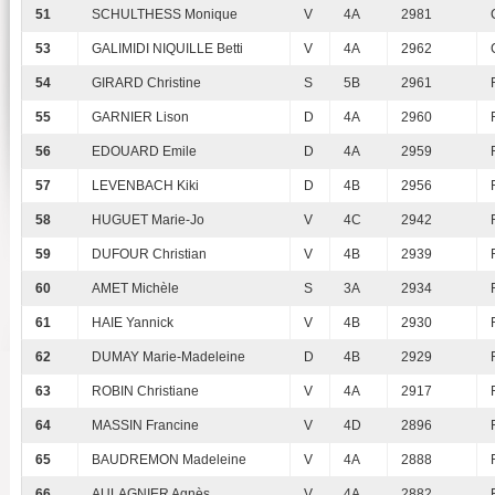
51
SCHULTHESS Monique
V
4A
2981
53
GALIMIDI NIQUILLE Betti
V
4A
2962
54
GIRARD Christine
S
5B
2961
55
GARNIER Lison
D
4A
2960
56
EDOUARD Emile
D
4A
2959
57
LEVENBACH Kiki
D
4B
2956
58
HUGUET Marie-Jo
V
4C
2942
59
DUFOUR Christian
V
4B
2939
60
AMET Michèle
S
3A
2934
61
HAIE Yannick
V
4B
2930
62
DUMAY Marie-Madeleine
D
4B
2929
63
ROBIN Christiane
V
4A
2917
64
MASSIN Francine
V
4D
2896
65
BAUDREMON Madeleine
V
4A
2888
66
AULAGNIER Agnès
V
4A
2882