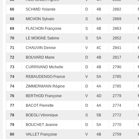
66
SCHMID Yolande
D
4B
2882
68
MICHON Sylvain
S
6A
2869
69
FLACHON Françoise
S
4B
2863
70
LE MOIGNE Sabine
S
5A
2852
71
CHAUVIN Denise
V
4C
2841
72
BOUVARD Marie
D
4B
2817
73
CURRIVAND Michelle
D
4B
2790
74
REBAUDENGO France
V
5A
2785
74
ZIMMERMANN Régine
D
4A
2785
76
BERTHOD Françoise
V
4D
2779
77
BACOT Pierrette
D
4A
2774
78
BOEGLI Véronique
S
5B
2772
79
BOUCHET Jeanne
D
5A
2770
80
VALLET Françoise
V
4B
2759