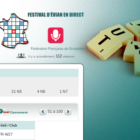
112
Il y a actuellement
visiteurs
21 N5
4 N6
1 N7
51 à 100
Classement
Fédé / Club
FR-W27