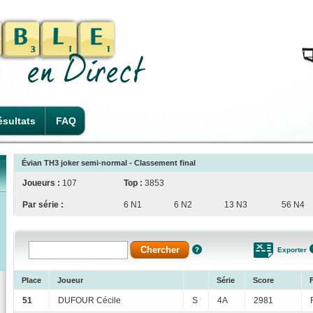
sultats
FAQ
Évian TH3 joker semi-normal - Classement final
Joueurs :
107
Top :
3853
Par série :
6 N1
6 N2
13 N3
56 N4
Exporter
Place
Joueur
Série
Score
51
DUFOUR Cécile
S
4A
2981