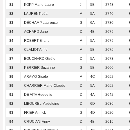
81
KOPP Marie-Laure
J
5B
2743
82
LAURENT Léa
V
5A
2740
83
DÉCHAMP Laurence
S
6A
2730
84
ACHARD Jane
D
4B
2679
84
ROBERT Eliane
V
5A
2679
86
CLAMOT Anne
V
5B
2675
87
BOUCHARD Gisèle
D
5A
2673
88
PERRIER Suzanne
S
5B
2660
89
ARAMO Gisèle
V
4C
2652
89
CHARRIER Marie-Claude
D
5A
2652
91
DE VITA Huguette
D
4A
2642
92
LIBOUREL Madeleine
D
6D
2636
93
FRIER Annick
S
4D
2620
94
CRUCIANI Anny
D
4B
2615