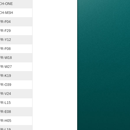
CH-ONE
CH-MSH
FR-F04
FR-F29
FR-Y12
FR-F08
FR-W18
FR-W27
FR-K19
FR-O39
FR-V24
FR-L15
FR-E08
FR-H05
FR-L19