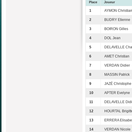
Place
Joueur
1
AYMON Christia
2
BUDRY Etienne
3
BOIRON Gilles
4
DOL Jean
5
DELAVELLE Cha
6
AMET Christian
7
VERDAN Didier
8
MASSIN Patrick
9
JAZÉ Christophe
10
APTER Evelyne
11
DELAVELLE Didi
12
HOURTAL Brigitt
13
ERRERA Elisabe
14
VERDAN Nicole