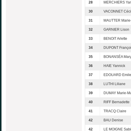
28
MERCHIERS Yan
30
VACONNET Céci
31
MAUTTER Marie-
32
GARNIER Lison
33
BENOIT Arlette
34
DUPONT Franço
35
BONANSÉA Mar
36
HAIE Yannick
37
EDOUARD Emil
38
LUTHI Liliane
39
DUMAY Marie-Ma
40
RIFF Bernadette
41
TRACQ Claire
42
BAU Denise
42
LE MOIGNE Sab