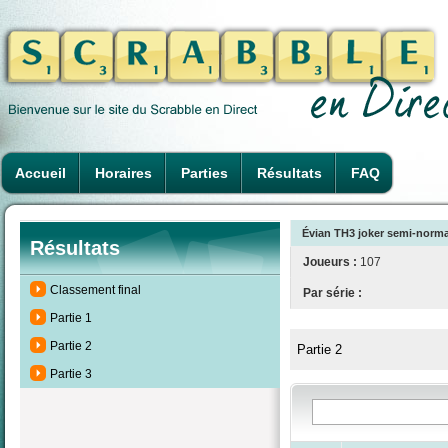
Accueil
Horaires
Parties
Résultats
FAQ
Évian TH3 joker semi-normal
Résultats
Joueurs :
107
Classement final
Par série :
Partie 1
Partie 2
Partie 2
Partie 3