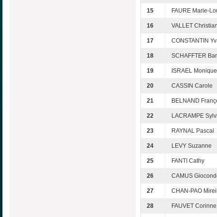
15
FAURE Marie-Lo
16
VALLET Christia
17
CONSTANTIN Yv
18
SCHAFFTER Bar
19
ISRAEL Monique
20
CASSIN Carole
21
BELNAND Franç
22
LACRAMPE Sylv
23
RAYNAL Pascal
24
LEVY Suzanne
25
FANTI Cathy
26
CAMUS Giocond
27
CHAN-PAO Mireil
28
FAUVET Corinne