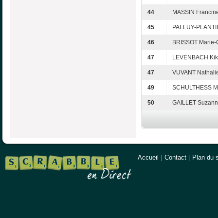
44
MASSIN Francin
45
PALLUY-PLANTIE
46
BRISSOT Marie-
47
LEVENBACH Kik
47
VUVANT Nathali
49
SCHULTHESS M
50
GAILLET Suzan
Accueil
|
Contact
|
Plan du s