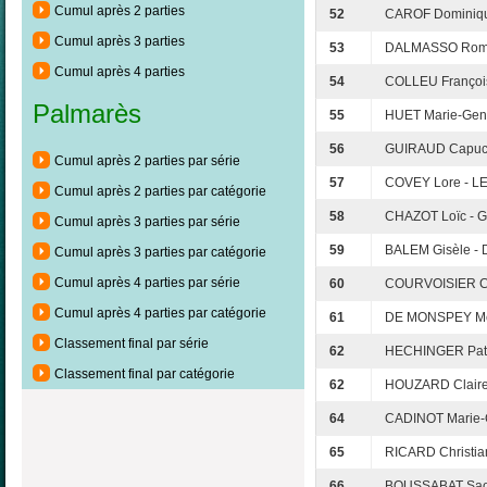
Cumul après 2 parties
52
CAROF Dominique
Cumul après 3 parties
53
DALMASSO Roma
Cumul après 4 parties
54
COLLEU François
Palmarès
55
HUET Marie-Gen
56
GUIRAUD Capuc
Cumul après 2 parties par série
57
COVEY Lore - L
Cumul après 2 parties par catégorie
58
CHAZOT Loïc - G
Cumul après 3 parties par série
59
BALEM Gisèle - 
Cumul après 3 parties par catégorie
Cumul après 4 parties par série
60
COURVOISIER Co
Cumul après 4 parties par catégorie
61
DE MONSPEY Mé
Classement final par série
62
HECHINGER Patr
Classement final par catégorie
62
HOUZARD Claire
64
CADINOT Marie-C
65
RICARD Christia
66
BOUSSABAT Saou