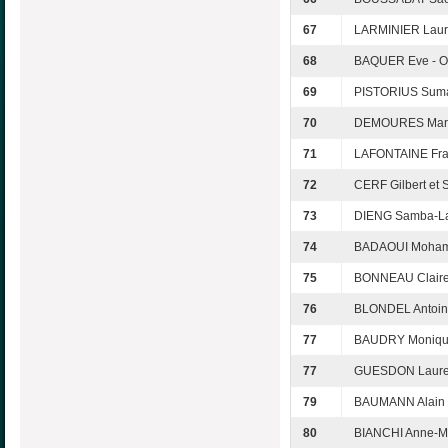
67
LARMINIER Laure
68
BAQUER Eve - O
69
PISTORIUS Suma
70
DEMOURES Marc 
71
LAFONTAINE Fra
72
CERF Gilbert et 
73
DIENG Samba-La
74
BADAOUI Moham
75
BONNEAU Claire
76
BLONDEL Antoin
77
BAUDRY Monique
77
GUESDON Lauren
79
BAUMANN Alain e
80
BIANCHI Anne-M