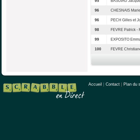
95
BASUIAU Jacque
96
CHESNAIS Marie-
96
PECH Gilles et J
98
FEVRE Patrick - 
99
EXPOSITO Emman
100
FEVRE Christiane
Accueil
|
Contact
|
Plan du s