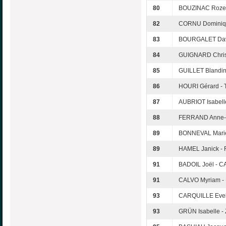
80
BOUZINAC Rozen
82
CORNU Dominiqu
83
BOURGALET Davy
84
GUIGNARD Chris
85
GUILLET Blandin
86
HOURI Gérard -
87
AUBRIOT Isabell
88
FERRAND Anne-M
89
BONNEVAL Marie
89
HAMEL Janick -
91
BADOIL Joël - C
91
CALVO Myriam -
93
CARQUILLE Evel
93
GRÜN Isabelle 