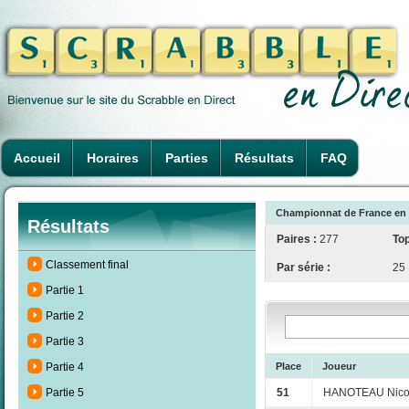
Accueil
Horaires
Parties
Résultats
FAQ
Championnat de France en P
Résultats
Paires :
277
Top
Classement final
Par série :
25
Partie 1
Partie 2
Partie 3
Place
Joueur
Partie 4
51
HANOTEAU Nicol
Partie 5