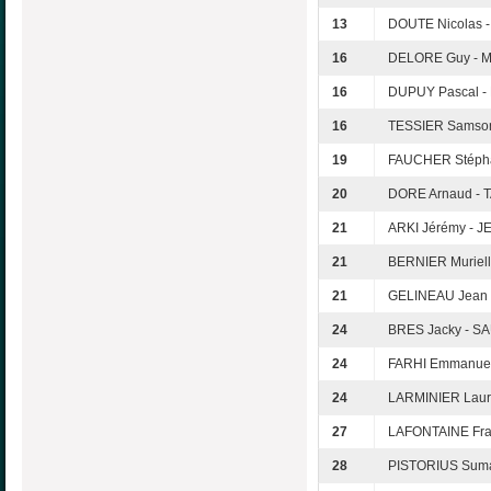
13
DOUTE Nicolas 
16
DELORE Guy - 
16
DUPUY Pascal -
16
TESSIER Samson
19
FAUCHER Stéph
20
DORE Arnaud - 
21
ARKI Jérémy - 
21
BERNIER Muriell
21
GELINEAU Jean e
24
BRES Jacky - SA
24
FARHI Emmanuel
24
LARMINIER Laure
27
LAFONTAINE Fra
28
PISTORIUS Suma