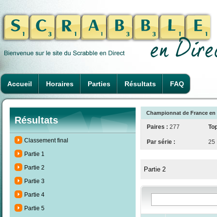
Accueil
Horaires
Parties
Résultats
FAQ
Championnat de France en Pa
Résultats
Paires :
277
Top
Classement final
Par série :
25
Partie 1
Partie 2
Partie 2
Partie 3
Partie 4
Partie 5