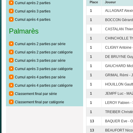
Place
Joueur
Cumul après 2 parties
1
ALLAGNAT Alexi
Cumul après 3 parties
Cumul après 4 parties
1
BOCCON Gérard 
1
CASTALAN Thier
Palmarès
1
CHINCHOLLE Thi
Cumul après 2 parties par série
1
CLIGNY Antoine 
Cumul après 2 parties par catégorie
1
DE BRUYNE Guy
Cumul après 3 parties par série
1
GAUCHARD Micka
Cumul après 3 parties par catégorie
1
GRIMAL Rémi - 
Cumul après 4 parties par série
1
HOUILLON Gauth
Cumul après 4 parties par catégorie
1
JEMPF Luc - MA
Classement final par série
Classement final par catégorie
1
LEROY Fabien -
1
TREIBER Christè
13
BAQUER Eve - O
13
BEAUFORT Nico