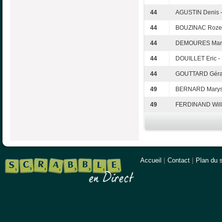
44
AGUSTIN Denis -
44
BOUZINAC Rozen
44
DEMOURES Marc 
44
DOUILLET Eric -
44
GOUTTARD Gérar
49
BERNARD Maryse
49
FERDINAND Will
Accueil
|
Contact
|
Plan du s