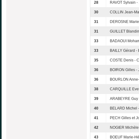
28
RAVOT Sylvain -
30
COLLIN Jean-Ma
31
DEROSNE Marie-
31
GUILLET Blandin
33
BADAOUI Moham
33
BAILLY Gérard 
35
COSTE Denis -
36
BOIRON Gilles -
36
BOURLON Anne-
38
CARQUILLE Evel
39
ARABEYRE Guy -
40
BELARD Michel 
41
PECH Gilles et J
42
NOGIER Michèle
43
BOEUF Marie-Hél