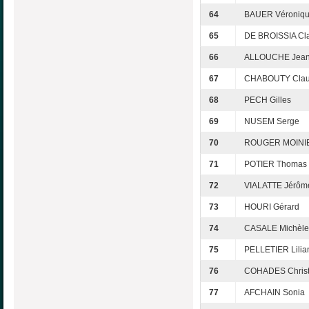
64
BAUER Véroniq
65
DE BROISSIA Cl
66
ALLOUCHE Jean
67
CHABOUTY Clau
68
PECH Gilles
69
NUSEM Serge
70
ROUGER MOINIE
71
POTIER Thomas
72
VIALATTE Jérôm
73
HOURI Gérard
74
CASALE Michèle
75
PELLETIER Lilia
76
COHADES Christ
77
AFCHAIN Sonia