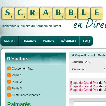
Accueil
Horaires
Parties
Résultats
FAQ
5X Gujan-Mestras La Garde-
Résultats
Joueurs :
299
T
Classement final
Par série :
1
Partie 1
Partie 2
Étape du Grand Prix
de
F
Étape du Grand Prix
de
G
Partie 3
Étape du Grand Prix
de
M
Cumul après 2 parties
Palmarès