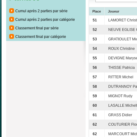
Cumul après 2 parties par série
Place
Joueur
Cumul après 2 parties par catégorie
51
LAMORET Christ
Classement final par série
52
NEUVE EGLISE C
Classement final par catégorie
53
GRATIOULET Mic
54
ROUX Christine
55
DEVIGNE Marys
56
THISSE Patricia
57
RITTER Michel
58
DUTRANNOY Pa
59
MIGNOT Rudy
60
LASALLE Michel
61
GRASS Didier
62
COUTURIER Flor
62
MARCOURT Mic