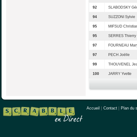
92
SLABODSKY Gér
94
SUZZONI Sylvie
95
MIFSUD Christia
95
SERRES Thierry
97
FOURNEAU Mar
97
PECH Joëlle
99
THOUVENEL Jea
100
JARRY Yvette
Accueil
|
Contact
|
Plan du s