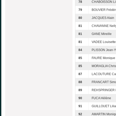
78
CHABOISSON Li
79
BOUVIER Frédér
80
JACQUES Alain
81
CHAVANNE Nell
81
GANE Mireille
81
VADEE Louisette
84
PLISSON Jean-Y
85
FAURE Monique
85
MORAGLIA Chris
87
LACOUTURE Cat
88
FRANCART Sim
89
REHSPRINGER M
90
FUCA Hélène
91
GUILLOUET Lili
92
AMARTIN Moniq