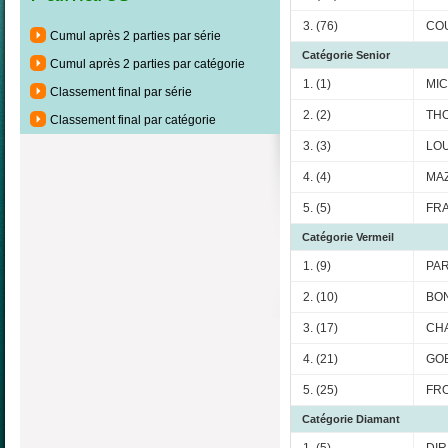
3. (76)
COU
Cumul après 2 parties par série
Catégorie Senior
Cumul après 2 parties par catégorie
1. (1)
MIC
Classement final par série
2. (2)
THO
Classement final par catégorie
3. (3)
LOU
4. (4)
MAZ
5. (5)
FRA
Catégorie Vermeil
1. (9)
PAR
2. (10)
BON
3. (17)
CHA
4. (21)
GOB
5. (25)
FRO
Catégorie Diamant
1. (5)
DIR