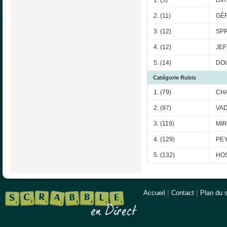
2. (11)
GÉR
3. (12)
SPR
4. (12)
JEF
5. (14)
DO
Catégorie Rubis
1. (79)
CHA
2. (97)
VAD
3. (119)
MIR
4. (129)
PEY
5. (132)
HOS
Accueil
|
Contact
|
Plan du s