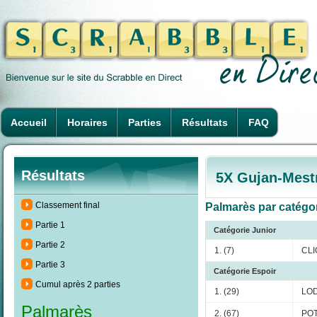
Accueil
Horaires
Parties
Résultats
FAQ
Résultats
5X Gujan-Mest
Classement final
Palmarès par catégori
Partie 1
Catégorie Junior
Partie 2
1. (7)
CLI
Partie 3
Catégorie Espoir
Cumul après 2 parties
1. (29)
LOD
Palmarès
2. (67)
POT