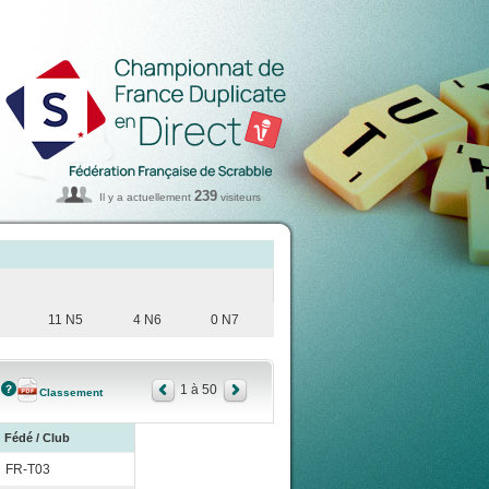
239
Il y a actuellement
visiteurs
11 N5
4 N6
0 N7
1 à 50
Classement
Fédé / Club
FR-T03