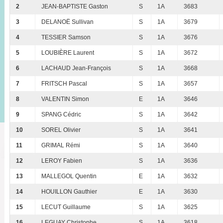
2
JEAN-BAPTISTE Gaston
S
1A
3683
3
DELANOË Sullivan
S
1A
3679
4
TESSIER Samson
S
1A
3676
5
LOUBIÈRE Laurent
S
1A
3672
6
LACHAUD Jean-François
S
1A
3668
7
FRITSCH Pascal
S
1A
3657
8
VALENTIN Simon
E
1A
3646
9
SPANG Cédric
S
1A
3642
10
SOREL Olivier
S
1A
3641
11
GRIMAL Rémi
S
1A
3640
12
LEROY Fabien
S
1A
3636
13
MALLEGOL Quentin
E
1A
3632
14
HOUILLON Gauthier
E
1A
3630
15
LECUT Guillaume
S
1A
3625
16
LEGUAY Christophe
S
1A
3618