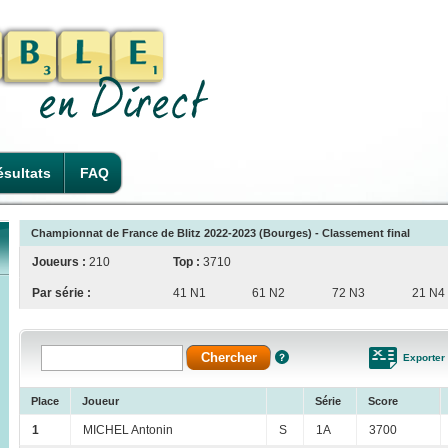
sultats
FAQ
Championnat de France de Blitz 2022-2023 (Bourges) - Classement final
Joueurs :
210
Top :
3710
Par série :
41 N1
61 N2
72 N3
21 N4
Exporter
Place
Joueur
Série
Score
1
MICHEL Antonin
S
1A
3700