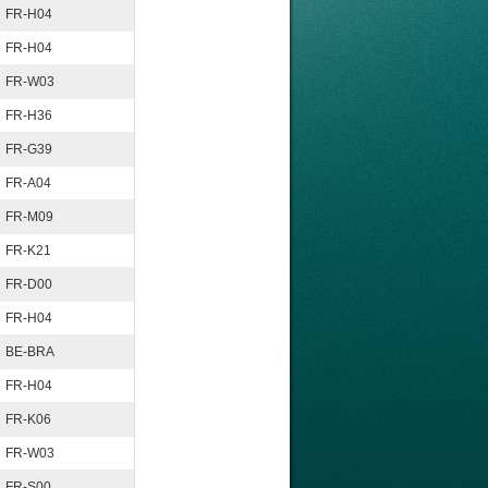
FR-H04
FR-H04
FR-W03
FR-H36
FR-G39
FR-A04
FR-M09
FR-K21
FR-D00
FR-H04
BE-BRA
FR-H04
FR-K06
FR-W03
FR-S00