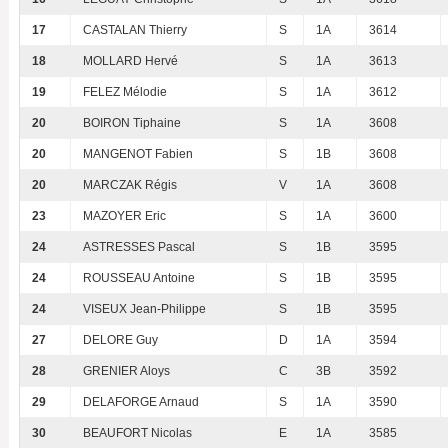
17
CASTALAN Thierry
S
1A
3614
18
MOLLARD Hervé
S
1A
3613
19
FELEZ Mélodie
S
1A
3612
20
BOIRON Tiphaine
S
1A
3608
20
MANGENOT Fabien
S
1B
3608
20
MARCZAK Régis
V
1A
3608
23
MAZOYER Eric
S
1A
3600
24
ASTRESSES Pascal
S
1B
3595
24
ROUSSEAU Antoine
S
1B
3595
24
VISEUX Jean-Philippe
S
1B
3595
27
DELORE Guy
D
1A
3594
28
GRENIER Aloys
C
3B
3592
29
DELAFORGE Arnaud
S
1A
3590
30
BEAUFORT Nicolas
E
1A
3585