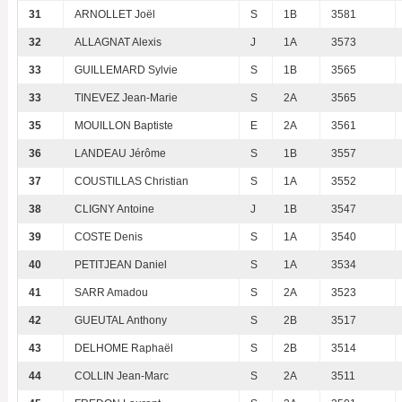
31
ARNOLLET Joël
S
1B
3581
32
ALLAGNAT Alexis
J
1A
3573
33
GUILLEMARD Sylvie
S
1B
3565
33
TINEVEZ Jean-Marie
S
2A
3565
35
MOUILLON Baptiste
E
2A
3561
36
LANDEAU Jérôme
S
1B
3557
37
COUSTILLAS Christian
S
1A
3552
38
CLIGNY Antoine
J
1B
3547
39
COSTE Denis
S
1A
3540
40
PETITJEAN Daniel
S
1A
3534
41
SARR Amadou
S
2A
3523
42
GUEUTAL Anthony
S
2B
3517
43
DELHOME Raphaël
S
2B
3514
44
COLLIN Jean-Marc
S
2A
3511