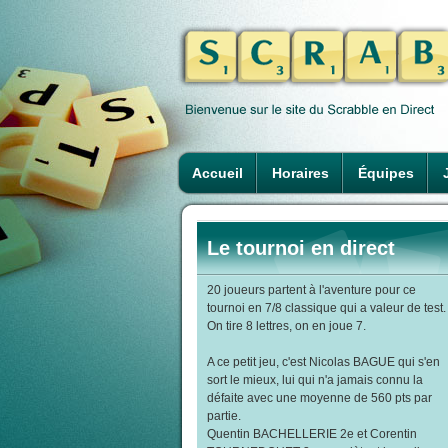
Accueil
Horaires
Équipes
Le tournoi en direct
20 joueurs partent à l'aventure pour ce
tournoi en 7/8 classique qui a valeur de test.
On tire 8 lettres, on en joue 7.
A ce petit jeu, c'est Nicolas BAGUE qui s'en
sort le mieux, lui qui n'a jamais connu la
défaite avec une moyenne de 560 pts par
partie.
Quentin BACHELLERIE 2e et Corentin