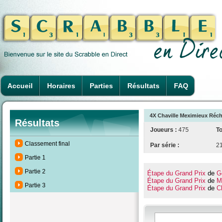
Accueil
Horaires
Parties
Résultats
FAQ
4X Chaville Meximieux Réch
Résultats
Joueurs :
475
To
Classement final
Par série :
2
Partie 1
Partie 2
Étape du Grand Prix
de
G
Étape du Grand Prix
de
M
Partie 3
Étape du Grand Prix
de
Ch