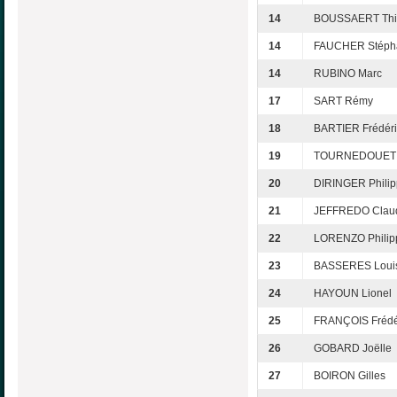
14
BOUSSAERT Thi
14
FAUCHER Stéph
14
RUBINO Marc
17
SART Rémy
18
BARTIER Frédéri
19
TOURNEDOUET C
20
DIRINGER Phili
21
JEFFREDO Clau
22
LORENZO Philip
23
BASSERES Loui
24
HAYOUN Lionel
25
FRANÇOIS Frédé
26
GOBARD Joëlle
27
BOIRON Gilles