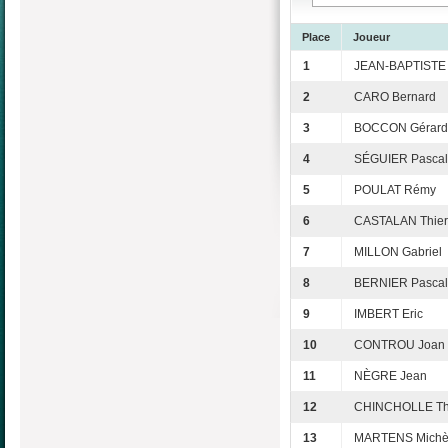
Place
Joueur
1
JEAN-BAPTISTE 
2
CARO Bernard
3
BOCCON Gérard
4
SÉGUIER Pascal
5
POULAT Rémy
6
CASTALAN Thier
7
MILLON Gabriel
8
BERNIER Pascal
9
IMBERT Eric
10
CONTROU Joan
11
NÈGRE Jean
12
CHINCHOLLE Thi
13
MARTENS Michè