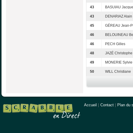
43
BASUIAU Jacqu
43
DENARIAZ Alain
45
GÉREAU Jean-Pi
46
BELOUINEAU Be
46
PECH Gilles
48
JAZÉ Christophe
49
MONERIE Sylvie
50
WILL Christiane
Accueil
|
Contact
|
Plan du s