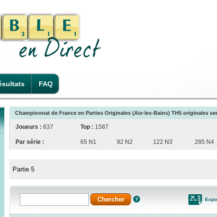
sultats
FAQ
Championnat de France en Parties Originales (Aix-les-Bains) TH5 originales sem
Joueurs :
637
Top :
1587
Par série :
65 N1
92 N2
122 N3
285 N4
Partie 5
Expo