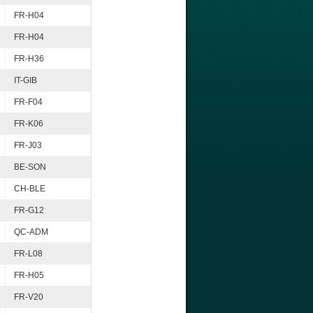
FR-H04
FR-H04
FR-H36
IT-GIB
FR-F04
FR-K06
FR-J03
BE-SON
CH-BLE
FR-G12
QC-ADM
FR-L08
FR-H05
FR-V20