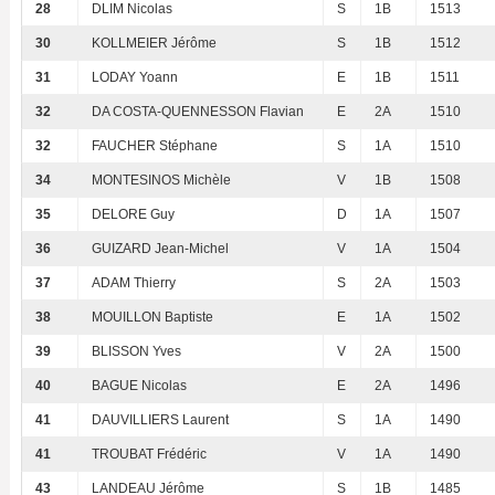
28
DLIM Nicolas
S
1B
1513
30
KOLLMEIER Jérôme
S
1B
1512
31
LODAY Yoann
E
1B
1511
32
DA COSTA-QUENNESSON Flavian
E
2A
1510
32
FAUCHER Stéphane
S
1A
1510
34
MONTESINOS Michèle
V
1B
1508
35
DELORE Guy
D
1A
1507
36
GUIZARD Jean-Michel
V
1A
1504
37
ADAM Thierry
S
2A
1503
38
MOUILLON Baptiste
E
1A
1502
39
BLISSON Yves
V
2A
1500
40
BAGUE Nicolas
E
2A
1496
41
DAUVILLIERS Laurent
S
1A
1490
41
TROUBAT Frédéric
V
1A
1490
43
LANDEAU Jérôme
S
1B
1485