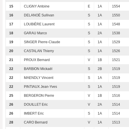
15
CLIGNY Antoine
E
1A
1554
16
DELANOË Sullivan
S
1A
1550
17
LOUBIÈRE Laurent
S
1A
1548
18
GARAU Marco
S
2A
1538
19
SINGER Pierre-Claude
S
1A
1529
20
CASTALAN Thierry
S
1A
1526
21
PROUX Bernard
V
1B
1521
22
BARBION Mickaël
S
2B
1519
22
MAENDLY Vincent
S
1A
1519
22
PINTIAUX Jean-Yves
S
1A
1519
25
BERGERON Pierre
V
1B
1516
26
DOUILLET Eric
V
2A
1514
26
IMBERT Eric
S
1A
1514
28
CARO Bernard
V
1A
1513