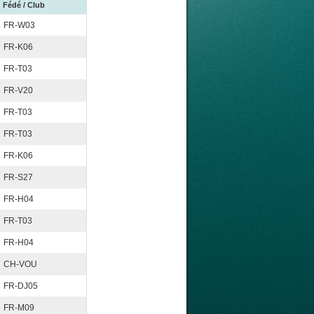
Fédé / Club
FR-W03
FR-K06
FR-T03
FR-V20
FR-T03
FR-T03
FR-K06
FR-S27
FR-H04
FR-T03
FR-H04
CH-VOU
FR-DJ05
FR-M09