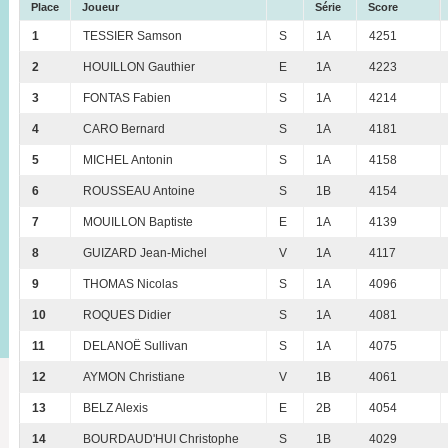
Place
Joueur
Série
Score
1
TESSIER Samson
S
1A
4251
2
HOUILLON Gauthier
E
1A
4223
3
FONTAS Fabien
S
1A
4214
4
CARO Bernard
S
1A
4181
5
MICHEL Antonin
S
1A
4158
6
ROUSSEAU Antoine
S
1B
4154
7
MOUILLON Baptiste
E
1A
4139
8
GUIZARD Jean-Michel
V
1A
4117
9
THOMAS Nicolas
S
1A
4096
10
ROQUES Didier
S
1A
4081
11
DELANOË Sullivan
S
1A
4075
12
AYMON Christiane
V
1B
4061
13
BELZ Alexis
E
2B
4054
14
BOURDAUD'HUI Christophe
S
1B
4029