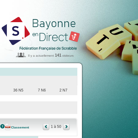
141
Il y a actuellement
visiteurs
36 N5
7 N6
2 N7
1 à 50
Classement