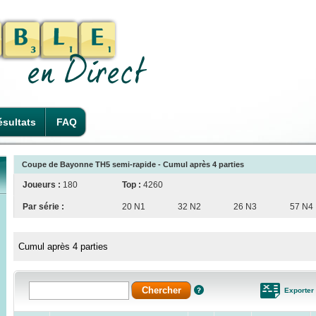
sultats
FAQ
Coupe de Bayonne TH5 semi-rapide - Cumul après 4 parties
Joueurs :
180
Top :
4260
Par série :
20 N1
32 N2
26 N3
57 N4
Cumul après 4 parties
Exporter