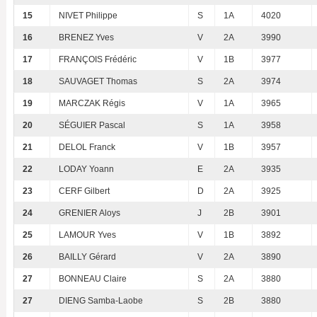
15
NIVET Philippe
S
1A
4020
16
BRENEZ Yves
V
2A
3990
17
FRANÇOIS Frédéric
V
1B
3977
18
SAUVAGET Thomas
S
2A
3974
19
MARCZAK Régis
V
1A
3965
20
SÉGUIER Pascal
S
1A
3958
21
DELOL Franck
V
1B
3957
22
LODAY Yoann
E
2A
3935
23
CERF Gilbert
D
2A
3925
24
GRENIER Aloys
J
2B
3901
25
LAMOUR Yves
V
1B
3892
26
BAILLY Gérard
V
2A
3890
27
BONNEAU Claire
S
2A
3880
27
DIENG Samba-Laobe
S
2B
3880