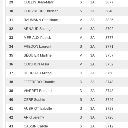
29
COLLIN Jean-Marc
S
2A
3877
30
COUVREUR Christian
S
2A
3840
31
BAUMANN Christiane
V
2A
3826
32
ARNAUD Solange
V
3A
3792
33
MÉRIAUX Patrick
V
2A
3777
34
FREDON Laurent
S
2A
3771
35
SÉGUIER Martine
V
3A
3757
36
GOICHON Assia
V
2A
3752
37
DERRUAU Michel
D
2A
3750
38
JEFFREDO Claudie
D
2A
3748
38
VIVERET Bernard
D
2A
3748
40
CERF Sophie
S
2A
3746
41
AUBRIOT Isabelle
S
3A
3728
42
ARKI Jérémy
S
3A
3726
43
CASSIN Carole
S
2A
3712