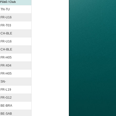
Fédé / Club
TN-TU
FR-U16
FR-T03
CH-BLE
FR-U16
CH-BLE
FR-H05
FR-X04
FR-H05
SN-
FR-L19
FR-G12
BE-BRA
BE-SAB