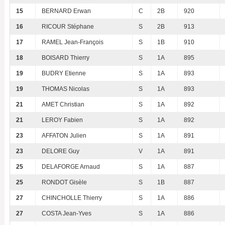
15
BERNARD Erwan
C
2B
920
16
RICOUR Stéphane
S
2B
913
17
RAMEL Jean-François
S
1B
910
18
BOISARD Thierry
S
1A
895
19
BUDRY Etienne
S
1A
893
19
THOMAS Nicolas
S
1A
893
21
AMET Christian
S
1A
892
21
LEROY Fabien
S
1A
892
23
AFFATON Julien
S
1A
891
23
DELORE Guy
V
1A
891
25
DELAFORGE Arnaud
S
1A
887
25
RONDOT Gisèle
S
1B
887
27
CHINCHOLLE Thierry
S
1A
886
27
COSTA Jean-Yves
S
1A
886