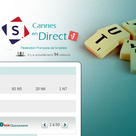
94
Il y a actuellement
visiteurs
92 N5
20 N6
1 N7
1 à 50
Classement