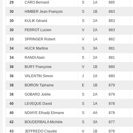
29
CARO Bernard
S
1A
885
30
HIMBER Jean-François
S
1B
883
30
KULIK Gérard
S
2A
883
30
PERROT Lucien
V
2A
883
33
SPRINGER Robert
V
1A
882
34
HUCK Martine
S
3A
881
34
RANDI Alain
S
2A
881
36
BURY Françoise
V
1B
880
36
VALENTIN Simon
J
2A
880
38
BOIRON Tiphaine
E
1B
879
38
GOBARD Joëlle
S
2A
879
40
LEVEQUE David
S
1A
878
40
NDIAYE Elhadji Elimane
S
4A
878
42
BOUDERBALA Michèle
S
3A
877
43
JEFFREDO Claudie
V
1B
876