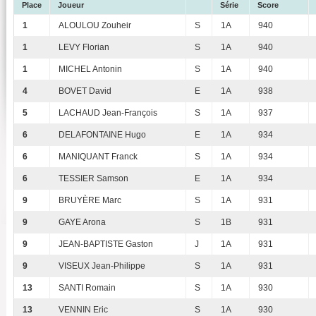
Place
Joueur
Série
Score
1
ALOULOU Zouheir
S
1A
940
1
LEVY Florian
S
1A
940
1
MICHEL Antonin
S
1A
940
4
BOVET David
E
1A
938
5
LACHAUD Jean-François
S
1A
937
6
DELAFONTAINE Hugo
E
1A
934
6
MANIQUANT Franck
S
1A
934
6
TESSIER Samson
E
1A
934
9
BRUYÈRE Marc
S
1A
931
9
GAYE Arona
S
1B
931
9
JEAN-BAPTISTE Gaston
J
1A
931
9
VISEUX Jean-Philippe
S
1A
931
13
SANTI Romain
S
1A
930
13
VENNIN Eric
S
1A
930