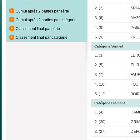
2. (2)
SPAN
Cumul après 2 parties par série
3. (6)
MAZO
Cumul après 2 parties par catégorie
4. (8)
IMBE
Classement final par série
5. (9)
TROU
Classement final par catégorie
Catégorie Vermeil
1. (3)
LERO
2. (5)
THIR
3. (7)
FAUR
4. (10)
FOUR
5. (12)
BOIR
Catégorie Diamant
1. (4)
HAME
2. (20)
GRIM
3. (27)
DEFO