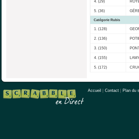
4. (29)
ROYE
5. (36)
GÉRE
Catégorie Rubis
1. (128)
GEOR
2. (136)
POTI
3. (150)
PONT
4. (155)
LAMY
5. (172)
CRUC
Accueil
|
Contact
|
Plan du s