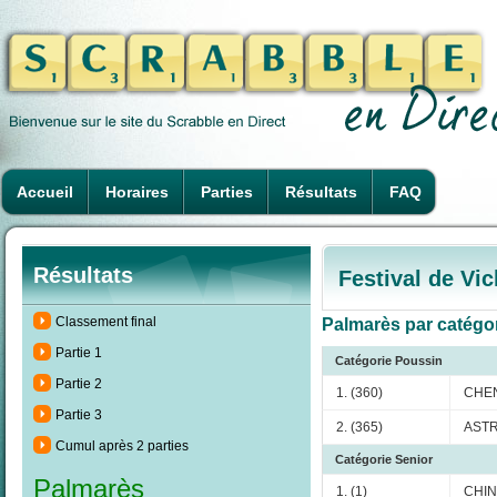
Accueil
Horaires
Parties
Résultats
FAQ
Résultats
Festival de Vic
Classement final
Palmarès par catégori
Partie 1
Catégorie Poussin
Partie 2
1. (360)
CHEN
Partie 3
2. (365)
ASTR
Cumul après 2 parties
Catégorie Senior
Palmarès
1. (1)
CHIN