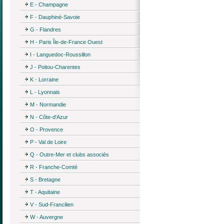
E - Champagne
F - Dauphiné-Savoie
G - Flandres
H - Paris Île-de-France Ouest
I - Languedoc-Roussillon
J - Poitou-Charentes
K - Lorraine
L - Lyonnais
M - Normandie
N - Côte-d'Azur
O - Provence
P - Val de Loire
Q - Outre-Mer et clubs associés
R - Franche-Comté
S - Bretagne
T - Aquitaine
V - Sud-Francilien
W - Auvergne