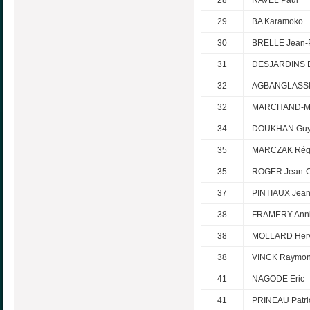
28
RAVEL Paul
29
BA Karamoko
30
BRELLE Jean-P
31
DESJARDINS D
32
AGBANGLASSI 
32
MARCHAND-MAI
34
DOUKHAN Gu
35
MARCZAK Rég
35
ROGER Jean-C
37
PINTIAUX Jean
38
FRAMERY Ann
38
MOLLARD Her
38
VINCK Raymo
41
NAGODE Eric
41
PRINEAU Patri