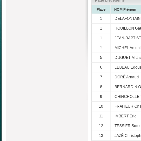
Page précedente
Place
NOM Prénom
1
DELAFONTAIN
1
HOUILLON Gau
1
JEAN-BAPTIST
1
MICHEL Antoni
5
DUGUET Miche
6
LEBEAU Edoua
7
DORÉ Arnaud
8
BERNARDIN Ol
9
CHINCHOLLE T
10
FRAITEUR Cha
11
IMBERT Eric
12
TESSIER Sam
13
JAZÉ Christop