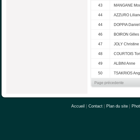
43
MANGANE Mo
44
AZZURO Lilian
44
DOPPIA Daniel
46
BOIRON Gilles
47
JOLY Christine
48
COURTOIS To
49
ALBINI Anne
50
TSAKRIOS Ang
Page précedente
Accueil
|
Contact
|
Plan du site
|
Pho