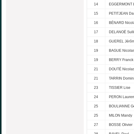
14
EGGERMONT L
15
PETITJEAN Dan
16
BÉNARD Nicol
17
DELANOË Sull
18
GUEREL Jérô
19
BAGUE Nicola
19
BERRY Franck
21
DOUTÉ Nicola
21
TARRIN Domin
23
TISSIER Lise
24
PERON Lauren
25
BOULIANNE G
25
MILON Mandy
27
BOSSE Olivier