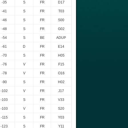
-35
S
FR
D17
-41
S
FR
T03
-46
S
FR
S00
-48
S
FR
G02
-54
S
BE
ADUP
-61
D
FR
E14
-70
S
FR
H05
-76
V
FR
F15
-78
V
FR
O16
-90
S
FR
H02
-102
V
FR
J17
-103
S
FR
V33
-103
V
FR
S20
-115
S
FR
Y03
-123
S
FR
Y11