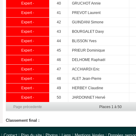
Expert -
40
GRUCHOT Annie
Expert -
41
PREVOT Laurent
Expert -
42
GUINDANI Simone
Expert -
43
BOURGALET Davy
Expert -
44
BLISSON Yves
Expert -
45
PRIEUR Dominique
Expert -
46
DELHOME Raphaël
Expert -
47
ACCHIARDI Eric
Expert -
48
ALET Jean-Pierre
Expert -
49
HERBEY Claudine
Expert -
50
JARDONNET Hervé
Page précedente
Places 1 à 50
Classement final :
|
Contact
|
Plan du site
|
Photos
|
Liens
|
Mentions légales
|
Données person