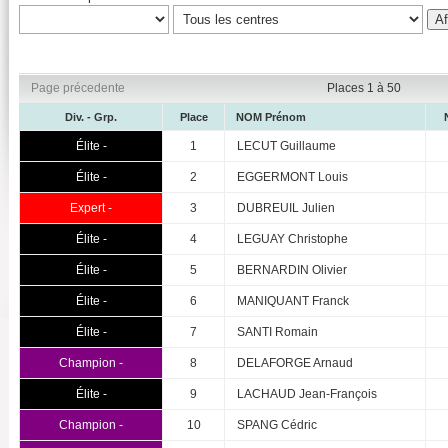
Page précedente
Places 1 à 50
Div. - Grp.
Place
NOM Prénom
Élite -
1
LECUT Guillaume
Élite -
2
EGGERMONT Louis
Expert -
3
DUBREUIL Julien
Élite -
4
LEGUAY Christophe
Élite -
5
BERNARDIN Olivier
Élite -
6
MANIQUANT Franck
Élite -
7
SANTI Romain
Champion -
8
DELAFORGE Arnaud
Élite -
9
LACHAUD Jean-François
Champion -
10
SPANG Cédric