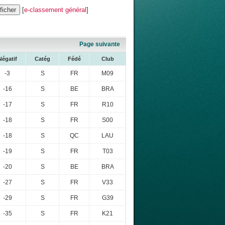
[
e-classement général
]
Page suivante
Négatif
Catég
Fédé
Club
-3
S
FR
M09
-16
S
BE
BRA
-17
S
FR
R10
-18
S
FR
S00
-18
S
QC
LAU
-19
S
FR
T03
-20
S
BE
BRA
-27
S
FR
V33
-29
S
FR
G39
-35
S
FR
K21