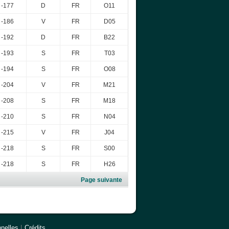
-177
D
FR
O11
-186
V
FR
D05
-192
D
FR
B22
-193
S
FR
T03
-194
S
FR
O08
-204
V
FR
M21
-208
S
FR
M18
-210
S
FR
N04
-215
V
FR
J04
-218
S
FR
S00
-218
S
FR
H26
Page suivante
nelles
|
Crédits