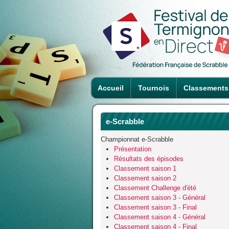
Accueil
Tournois
Classements
e-Scrabble
Championnat e-Scrabble
Présentation
Résultats des épisodes
Classement saison 1
Classement saison 2
Classement Challenge d'été
Classement saison 3 - Général
Classement saison 3 - Final
Classement saison 4 - Général
Classement saison 4 - Final