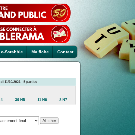
e-Scrabble
Ma fiche
Contact
i 11/10/2021 - 5 parties
N4
39 N5
11 N6
8 N7