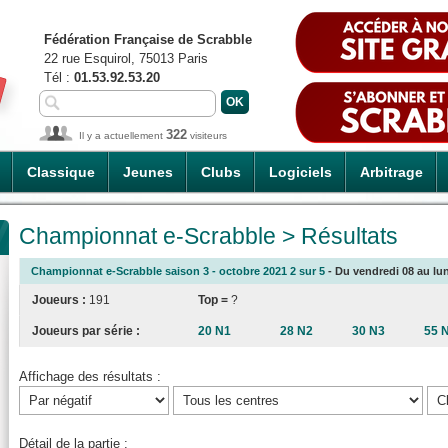
Fédération Française de Scrabble
22 rue Esquirol, 75013 Paris
Tél :
01.53.92.53.20
322
Il y a actuellement
visiteurs
Classique
Jeunes
Clubs
Logiciels
Arbitrage
Championnat e-Scrabble > Résultats
Championnat e-Scrabble saison 3 - octobre 2021 2 sur 5
- Du vendredi 08 au lund
Joueurs :
191
Top =
?
Joueurs par série :
20 N1
28 N2
30 N3
55 
Affichage des résultats :
Détail de la partie :