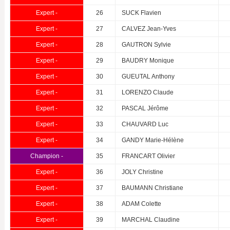
Expert -
26
SUCK Flavien
Expert -
27
CALVEZ Jean-Yves
Expert -
28
GAUTRON Sylvie
Expert -
29
BAUDRY Monique
Expert -
30
GUEUTAL Anthony
Expert -
31
LORENZO Claude
Expert -
32
PASCAL Jérôme
Expert -
33
CHAUVARD Luc
Expert -
34
GANDY Marie-Hélène
Champion -
35
FRANCART Olivier
Expert -
36
JOLY Christine
Expert -
37
BAUMANN Christiane
Expert -
38
ADAM Colette
Expert -
39
MARCHAL Claudine