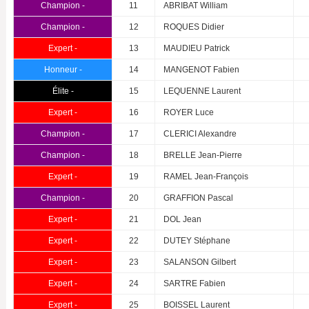
Champion -
11
ABRIBAT William
Champion -
12
ROQUES Didier
Expert -
13
MAUDIEU Patrick
Honneur -
14
MANGENOT Fabien
Élite -
15
LEQUENNE Laurent
Expert -
16
ROYER Luce
Champion -
17
CLERICI Alexandre
Champion -
18
BRELLE Jean-Pierre
Expert -
19
RAMEL Jean-François
Champion -
20
GRAFFION Pascal
Expert -
21
DOL Jean
Expert -
22
DUTEY Stéphane
Expert -
23
SALANSON Gilbert
Expert -
24
SARTRE Fabien
Expert -
25
BOISSEL Laurent