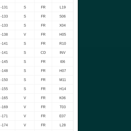
-131
S
FR
L19
-133
S
FR
S06
-133
S
FR
X04
-138
V
FR
H05
-141
S
FR
R10
-141
S
CD
INV
-145
S
FR
I06
-148
S
FR
H07
-150
S
FR
M11
-155
S
FR
H14
-165
V
FR
K06
-169
V
FR
T03
-171
V
FR
E07
-174
V
FR
L28