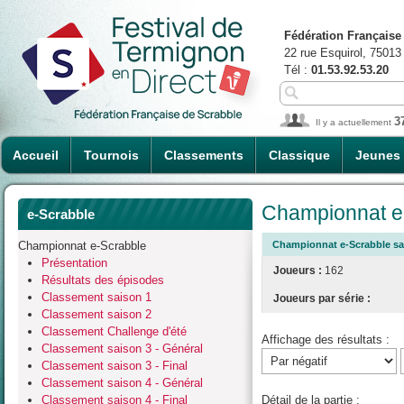
Fédération Française
22 rue Esquirol, 75013
Tél :
01.53.92.53.20
3
Il y a actuellement
Accueil
Tournois
Classements
Classique
Jeunes
Championnat e-
e-Scrabble
Championnat e-Scrabble
Championnat e-Scrabble sais
Présentation
Joueurs :
162
Résultats des épisodes
Classement saison 1
Joueurs par série :
Classement saison 2
Classement Challenge d'été
Affichage des résultats :
Classement saison 3 - Général
Classement saison 3 - Final
Classement saison 4 - Général
Classement saison 4 - Final
Détail de la partie :