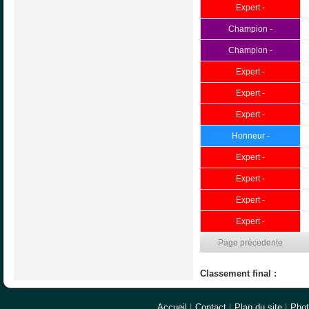
Expert -
Champion -
Champion -
Expert -
Expert -
Expert -
Honneur -
Expert -
Expert -
Expert -
Expert -
Page précedente
Classement final :
Accueil
|
Contact
|
Plan du site
|
Pho