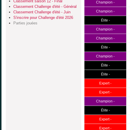
Classement saison 12 - Final
Champion -
Classement Challenge d'été - Général
Champion -
Classement Challenge d'été - Juin
S'inscrire pour Challenge d'été 2026
Élite -
Parties jouées
Champion -
Champion -
Élite -
Champion -
Élite -
Élite -
Expert -
Expert -
Champion -
Élite -
Expert -
Expert -