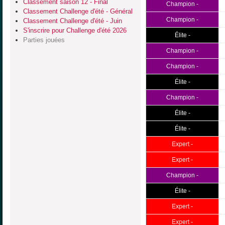
Classement saison 12 - Final
Champion -
Classement Challenge d'été - Général
Champion -
Classement Challenge d'été - Juin
S'inscrire pour Challenge d'été 2026
Élite -
Parties jouées
Champion -
Champion -
Élite -
Champion -
Élite -
Élite -
Expert -
Expert -
Champion -
Élite -
Expert -
Expert -