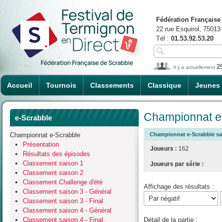
Fédération Française
22 rue Esquirol, 75013
Tél :
01.53.92.53.20
2
Il y a actuellement
Accueil
Tournois
Classements
Classique
Jeunes
Championnat e-
e-Scrabble
Championnat e-Scrabble
Championnat e-Scrabble sais
Présentation
Joueurs :
162
Résultats des épisodes
Classement saison 1
Joueurs par série :
Classement saison 2
Classement Challenge d'été
Affichage des résultats :
Classement saison 3 - Général
Classement saison 3 - Final
Classement saison 4 - Général
Classement saison 4 - Final
Détail de la partie :