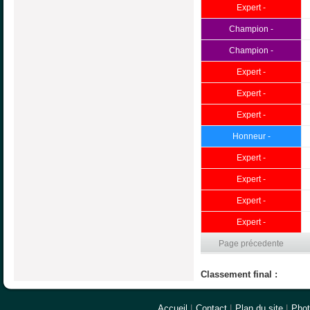
Expert -
Champion -
Champion -
Expert -
Expert -
Expert -
Honneur -
Expert -
Expert -
Expert -
Expert -
Page précedente
Classement final :
Accueil
|
Contact
|
Plan du site
|
Pho