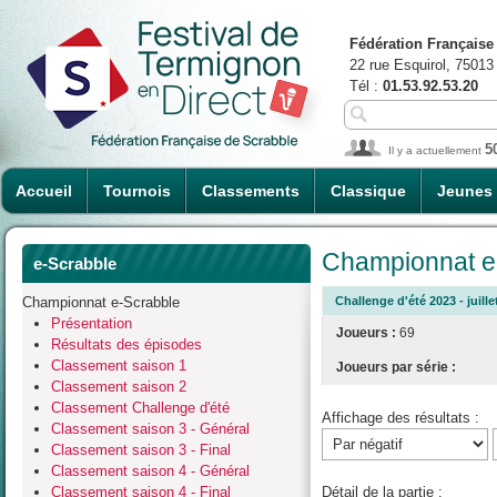
Fédération Française
22 rue Esquirol, 75013
Tél :
01.53.92.53.20
5
Il y a actuellement
Accueil
Tournois
Classements
Classique
Jeunes
Championnat e-
e-Scrabble
Championnat e-Scrabble
Challenge d'été 2023 - juille
Présentation
Joueurs :
69
Résultats des épisodes
Classement saison 1
Joueurs par série :
Classement saison 2
Classement Challenge d'été
Affichage des résultats :
Classement saison 3 - Général
Classement saison 3 - Final
Classement saison 4 - Général
Classement saison 4 - Final
Détail de la partie :