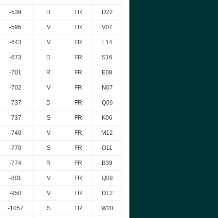
-539
R
FR
D22
-595
V
FR
V07
-643
V
FR
L14
-673
D
FR
S16
-701
R
FR
E08
-702
V
FR
N07
-737
D
FR
Q09
-737
S
FR
K06
-740
V
FR
M12
-770
S
FR
O11
-774
R
FR
B39
-801
V
FR
Q09
-950
V
FR
D12
-1057
S
FR
W20