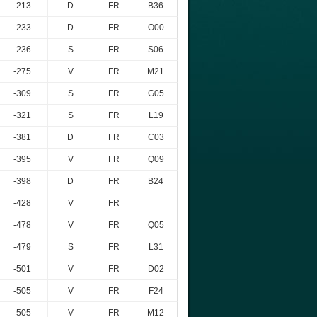
-213
D
FR
B36
-233
D
FR
O00
-236
S
FR
S06
-275
V
FR
M21
-309
S
FR
G05
-321
S
FR
L19
-381
D
FR
C03
-395
V
FR
Q09
-398
D
FR
B24
-428
V
FR
-478
V
FR
Q05
-479
S
FR
L31
-501
V
FR
D02
-505
V
FR
F24
-505
V
FR
M12