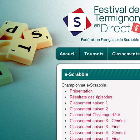
Accueil
Tournois
Classements
e-Scrabble
Championnat e-Scrabble
Présentation
Résultats des épisodes
Classement saison 1
Classement saison 2
Classement Challenge d'été
Classement saison 3 - Général
Classement saison 3 - Final
Classement saison 4 - Général
Classement saison 4 - Final