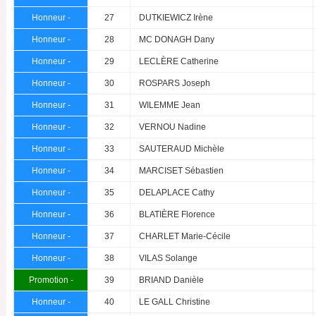
Honneur -
27
DUTKIEWICZ Irène
Honneur -
28
MC DONAGH Dany
Honneur -
29
LECLÈRE Catherine
Honneur -
30
ROSPARS Joseph
Honneur -
31
WILEMME Jean
Honneur -
32
VERNOU Nadine
Honneur -
33
SAUTERAUD Michèle
Honneur -
34
MARCISET Sébastien
Honneur -
35
DELAPLACE Cathy
Honneur -
36
BLATIÈRE Florence
Honneur -
37
CHARLET Marie-Cécile
Honneur -
38
VILAS Solange
Promotion -
39
BRIAND Danièle
Honneur -
40
LE GALL Christine