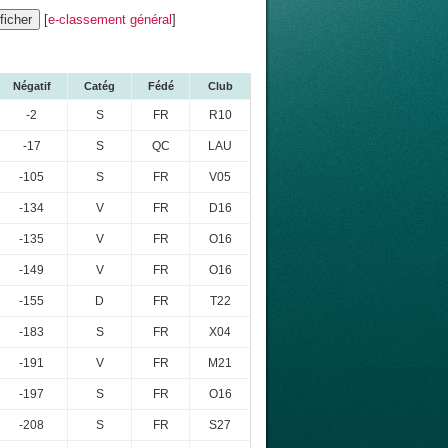
[
e-classement général
]
Négatif
Catég
Fédé
Club
-2
S
FR
R10
-17
S
QC
LAU
-105
S
FR
V05
-134
V
FR
D16
-135
V
FR
O16
-149
V
FR
O16
-155
D
FR
T22
-183
S
FR
X04
-191
V
FR
M21
-197
S
FR
O16
-208
S
FR
S27