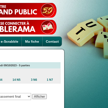
e-Scrabble
Ma fiche
Contact
di 09/10/2023 - 5 parties
N4
14 N5
3 N6
1 N7