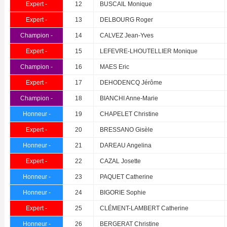
Expert -
12
BUSCAIL Monique
Expert -
13
DELBOURG Roger
Champion -
14
CALVEZ Jean-Yves
Expert -
15
LEFEVRE-LHOUTELLIER Monique
Champion -
16
MAES Eric
Expert -
17
DEHODENCQ Jérôme
Champion -
18
BIANCHI Anne-Marie
Honneur -
19
CHAPELET Christine
Expert -
20
BRESSANO Gisèle
Honneur -
21
DAREAU Angelina
Expert -
22
CAZAL Josette
Honneur -
23
PAQUET Catherine
Honneur -
24
BIGORIE Sophie
Expert -
25
CLÉMENT-LAMBERT Catherine
Honneur -
26
BERGERAT Christine