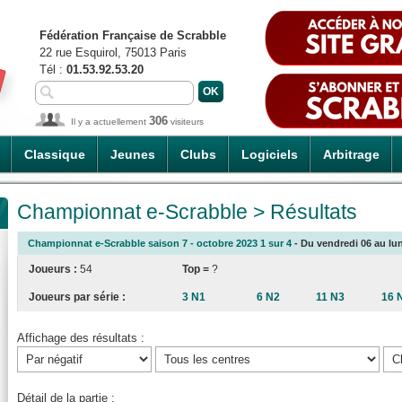
Fédération Française de Scrabble
22 rue Esquirol, 75013 Paris
Tél :
01.53.92.53.20
306
Il y a actuellement
visiteurs
Classique
Jeunes
Clubs
Logiciels
Arbitrage
Championnat e-Scrabble > Résultats
Championnat e-Scrabble saison 7 - octobre 2023 1 sur 4
- Du vendredi 06 au lun
Joueurs :
54
Top =
?
Joueurs par série :
3 N1
6 N2
11 N3
16 
Affichage des résultats :
Détail de la partie :