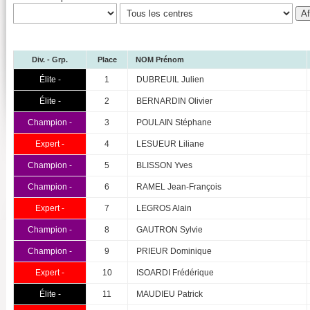
Div. - Grp.
Place
NOM Prénom
Élite -
1
DUBREUIL Julien
Élite -
2
BERNARDIN Olivier
Champion -
3
POULAIN Stéphane
Expert -
4
LESUEUR Liliane
Champion -
5
BLISSON Yves
Champion -
6
RAMEL Jean-François
Expert -
7
LEGROS Alain
Champion -
8
GAUTRON Sylvie
Champion -
9
PRIEUR Dominique
Expert -
10
ISOARDI Frédérique
Élite -
11
MAUDIEU Patrick