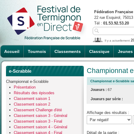
Fédération Française
22 rue Esquirol, 75013
Tél :
01.53.92.53.20
2
Il y a actuellement
Accueil
Tournois
Classements
Classique
Jeunes
Championnat e-
e-Scrabble
Championnat e-Scrabble
Championnat e-Scrabble sai
Présentation
Joueurs :
67
Résultats des épisodes
Classement saison 1
Joueurs par série :
Classement saison 2
Classement Challenge d'été
Affichage des résultats :
Classement saison 3 - Général
Classement saison 3 - Final
Classement saison 4 - Général
Classement saison 4 - Final
Détail de la partie :