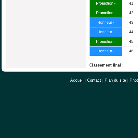
Promotion -
41
Promotion -
42
Honneur -
43
Honneur -
44
Promotion -
45
Honneur -
46
Classement final :
Accueil
|
Contact
|
Plan du site
|
Pho