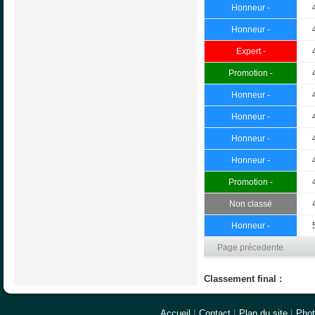
Honneur -
Honneur -
Expert -
Promotion -
Honneur -
Honneur -
Honneur -
Honneur -
Promotion -
Non classé
Honneur -
Page précedente
Classement final :
Accueil
|
Contact
|
Plan du site
|
Pho