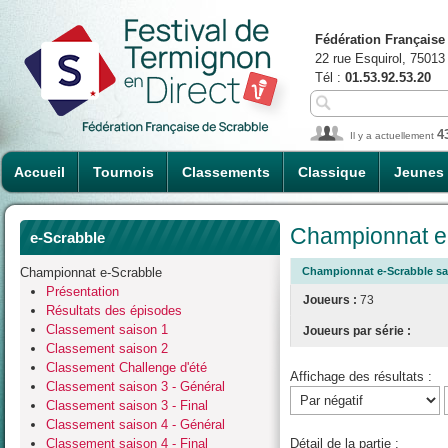
Fédération Française
22 rue Esquirol, 75013
Tél :
01.53.92.53.20
4
Il y a actuellement
Accueil
Tournois
Classements
Classique
Jeunes
Championnat e-
e-Scrabble
Championnat e-Scrabble
Championnat e-Scrabble sai
Présentation
Joueurs :
73
Résultats des épisodes
Classement saison 1
Joueurs par série :
Classement saison 2
Classement Challenge d'été
Affichage des résultats :
Classement saison 3 - Général
Classement saison 3 - Final
Classement saison 4 - Général
Classement saison 4 - Final
Détail de la partie :