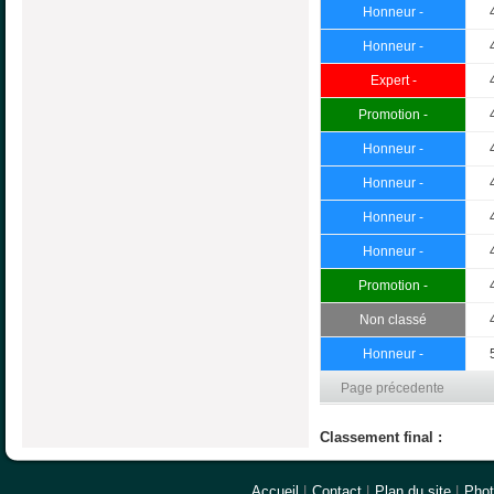
Honneur -
Honneur -
Expert -
Promotion -
Honneur -
Honneur -
Honneur -
Honneur -
Promotion -
Non classé
Honneur -
Page précedente
Classement final :
Accueil
|
Contact
|
Plan du site
|
Pho