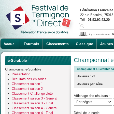
Fédération Française
22 rue Esquirol, 75013
Tél :
01.53.92.53.20
3
Il y a actuellement
Accueil
Tournois
Classements
Classique
Jeunes
Championnat e-
e-Scrabble
Championnat e-Scrabble
Championnat e-Scrabble sai
Présentation
Joueurs :
73
Résultats des épisodes
Classement saison 1
Joueurs par série :
Classement saison 2
Classement Challenge d'été
Affichage des résultats :
Classement saison 3 - Général
Classement saison 3 - Final
Classement saison 4 - Général
Classement saison 4 - Final
Détail de la partie :