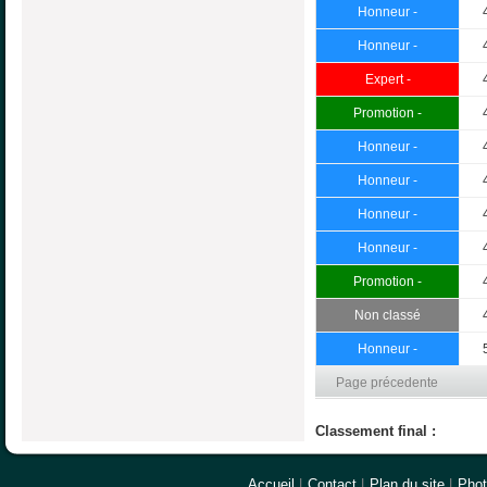
Honneur -
Honneur -
Expert -
Promotion -
Honneur -
Honneur -
Honneur -
Honneur -
Promotion -
Non classé
Honneur -
Page précedente
Classement final :
Accueil
|
Contact
|
Plan du site
|
Pho