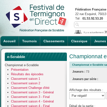
Fédération Française
22 rue Esquirol, 75013
Tél :
01.53.92.53.20
3
Il y a actuellement
Accueil
Tournois
Classements
Classique
Jeunes
Championnat e-
e-Scrabble
Championnat e-Scrabble
Championnat e-Scrabble sai
Présentation
Joueurs :
73
Résultats des épisodes
Classement saison 1
Joueurs par série :
Classement saison 2
Classement Challenge d'été
Affichage des résultats :
Classement saison 3 - Général
Classement saison 3 - Final
Classement saison 4 - Général
Classement saison 4 - Final
Détail de la partie :