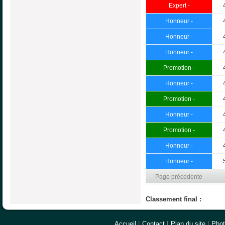
Expert -
Honneur -
Honneur -
Honneur -
Promotion -
Honneur -
Promotion -
Honneur -
Promotion -
Honneur -
Honneur -
Page précedente
Classement final :
Accueil
|
Contact
|
Plan du site
|
Pho