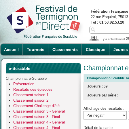
Fédération Française
22 rue Esquirol, 75013
Tél :
01.53.92.53.20
2
Il y a actuellement
Accueil
Tournois
Classements
Classique
Jeunes
Championnat e-
e-Scrabble
Championnat e-Scrabble
Championnat e-Scrabble sai
Présentation
Joueurs :
69
Résultats des épisodes
Classement saison 1
Joueurs par série :
Classement saison 2
Classement Challenge d'été
Affichage des résultats :
Classement saison 3 - Général
Classement saison 3 - Final
Classement saison 4 - Général
Classement saison 4 - Final
Détail de la partie :