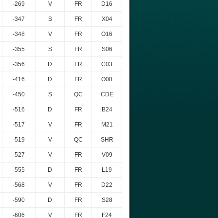
-269
V
FR
D16
-347
S
FR
X04
-348
V
FR
O16
-355
S
FR
S06
-356
D
FR
C03
-416
D
FR
O00
-450
S
QC
CDE
-516
D
FR
B24
-517
V
FR
M21
-519
V
QC
SHR
-527
V
FR
V09
-555
D
FR
L19
-568
V
FR
D22
-590
D
FR
S28
-606
V
FR
F24