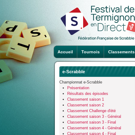
Accueil
Tournois
Classements
e-Scrabble
Championnat e-Scrabble
Présentation
Résultats des épisodes
Classement saison 1
Classement saison 2
Classement Challenge d'été
Classement saison 3 - Général
Classement saison 3 - Final
Classement saison 4 - Général
Classement saison 4 - Final