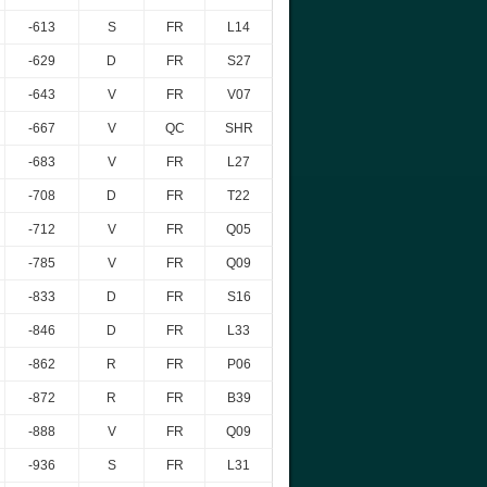
-613
S
FR
L14
-629
D
FR
S27
-643
V
FR
V07
-667
V
QC
SHR
-683
V
FR
L27
-708
D
FR
T22
-712
V
FR
Q05
-785
V
FR
Q09
-833
D
FR
S16
-846
D
FR
L33
-862
R
FR
P06
-872
R
FR
B39
-888
V
FR
Q09
-936
S
FR
L31