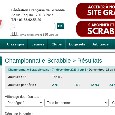
Fédération Française de Scrabble
22 rue Esquirol, 75013 Paris
Tél :
01.53.92.53.20
290
Il y a actuellement
visiteurs
Classique
Jeunes
Clubs
Logiciels
Arbitrage
Championnat e-Scrabble > Résultats
Championnat e-Scrabble saison 7 - décembre 2023 3 sur 5
- Du vendredi 15 au l
Joueurs :
65
Top =
?
Joueurs par série :
2 N1
8 N2
12 N3
23 
Affichage des résultats :
Détail de la partie :