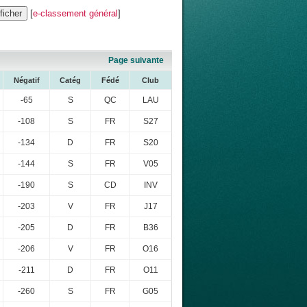
[
e-classement général
]
Page suivante
Négatif
Catég
Fédé
Club
-65
S
QC
LAU
-108
S
FR
S27
-134
D
FR
S20
-144
S
FR
V05
-190
S
CD
INV
-203
V
FR
J17
-205
D
FR
B36
-206
V
FR
O16
-211
D
FR
O11
-260
S
FR
G05