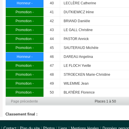
Honneur -
40
LECLÈRE Catherine
Promotion -
41
DUTKIEWICZ Irène
Promotion -
42
BRIAND Danièle
Promotion -
43
LE GALL Christine
Promotion -
44
PASTOR Annick
Promotion -
45
SAUTERAUD Michèle
Honneur -
46
DAREAU Angelina
Promotion -
47
LE FLOCH Yvette
Promotion -
48
STROECKEN Marie-Christine
Promotion -
49
WILEMME Jean
Promotion -
50
BLATIÈRE Florence
Page précedente
Places 1 à 50
Classement final :
|
Contact
|
Plan du site
|
Photos
|
Liens
|
Mentions légales
|
Données person