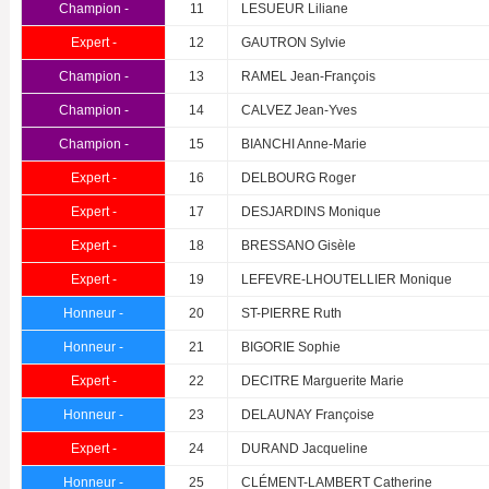
Champion -
11
LESUEUR Liliane
Expert -
12
GAUTRON Sylvie
Champion -
13
RAMEL Jean-François
Champion -
14
CALVEZ Jean-Yves
Champion -
15
BIANCHI Anne-Marie
Expert -
16
DELBOURG Roger
Expert -
17
DESJARDINS Monique
Expert -
18
BRESSANO Gisèle
Expert -
19
LEFEVRE-LHOUTELLIER Monique
Honneur -
20
ST-PIERRE Ruth
Honneur -
21
BIGORIE Sophie
Expert -
22
DECITRE Marguerite Marie
Honneur -
23
DELAUNAY Françoise
Expert -
24
DURAND Jacqueline
Honneur -
25
CLÉMENT-LAMBERT Catherine