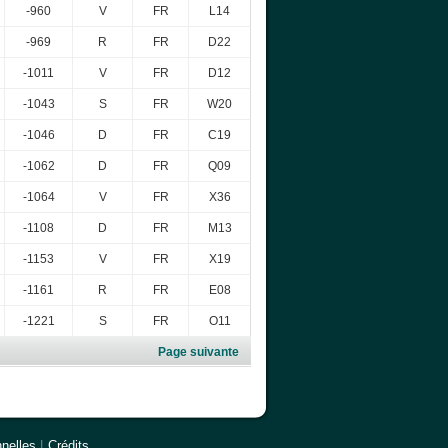
-960
V
FR
L14
-969
R
FR
D22
-1011
V
FR
D12
-1043
S
FR
W20
-1046
D
FR
C19
-1062
D
FR
Q09
-1064
V
FR
X36
-1108
D
FR
M13
-1153
V
FR
X19
-1161
R
FR
E08
-1221
S
FR
O11
Page suivante
nelles
|
Crédits