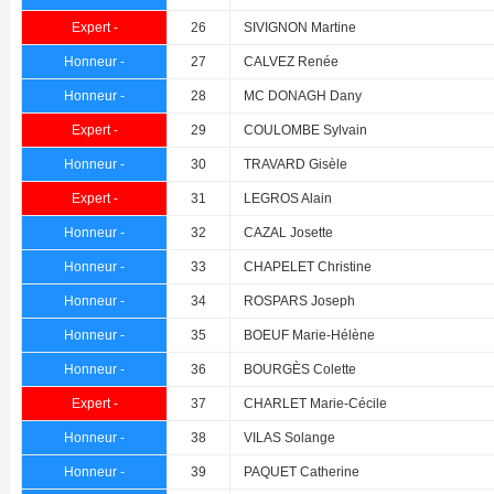
Expert -
26
SIVIGNON Martine
Honneur -
27
CALVEZ Renée
Honneur -
28
MC DONAGH Dany
Expert -
29
COULOMBE Sylvain
Honneur -
30
TRAVARD Gisèle
Expert -
31
LEGROS Alain
Honneur -
32
CAZAL Josette
Honneur -
33
CHAPELET Christine
Honneur -
34
ROSPARS Joseph
Honneur -
35
BOEUF Marie-Hélène
Honneur -
36
BOURGÈS Colette
Expert -
37
CHARLET Marie-Cécile
Honneur -
38
VILAS Solange
Honneur -
39
PAQUET Catherine