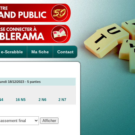
e-Scrabble
Ma fiche
Contact
undi 18/12/2023 - 5 parties
N4
16 N5
2 N6
2 N7