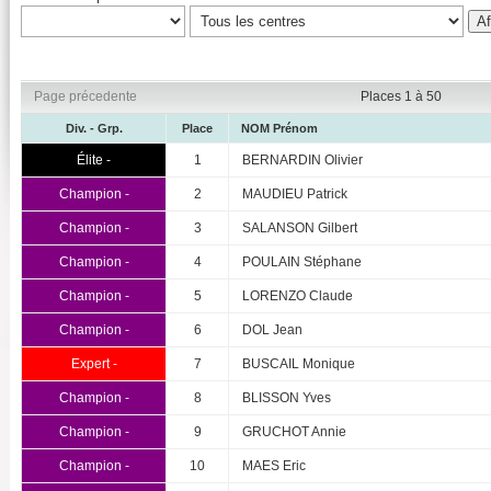
Page précedente
Places 1 à 50
Div. - Grp.
Place
NOM Prénom
Élite -
1
BERNARDIN Olivier
Champion -
2
MAUDIEU Patrick
Champion -
3
SALANSON Gilbert
Champion -
4
POULAIN Stéphane
Champion -
5
LORENZO Claude
Champion -
6
DOL Jean
Expert -
7
BUSCAIL Monique
Champion -
8
BLISSON Yves
Champion -
9
GRUCHOT Annie
Champion -
10
MAES Eric