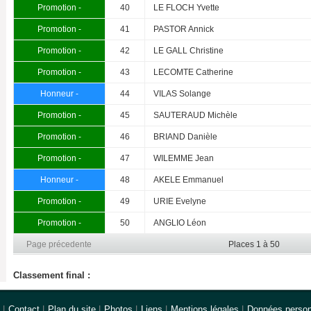
Promotion -
40
LE FLOCH Yvette
Promotion -
41
PASTOR Annick
Promotion -
42
LE GALL Christine
Promotion -
43
LECOMTE Catherine
Honneur -
44
VILAS Solange
Promotion -
45
SAUTERAUD Michèle
Promotion -
46
BRIAND Danièle
Promotion -
47
WILEMME Jean
Honneur -
48
AKELE Emmanuel
Promotion -
49
URIE Evelyne
Promotion -
50
ANGLIO Léon
Page précedente
Places 1 à 50
Classement final :
|
Contact
|
Plan du site
|
Photos
|
Liens
|
Mentions légales
|
Données person