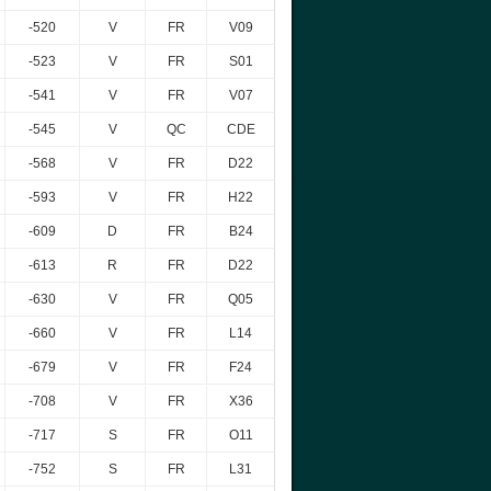
-520
V
FR
V09
-523
V
FR
S01
-541
V
FR
V07
-545
V
QC
CDE
-568
V
FR
D22
-593
V
FR
H22
-609
D
FR
B24
-613
R
FR
D22
-630
V
FR
Q05
-660
V
FR
L14
-679
V
FR
F24
-708
V
FR
X36
-717
S
FR
O11
-752
S
FR
L31