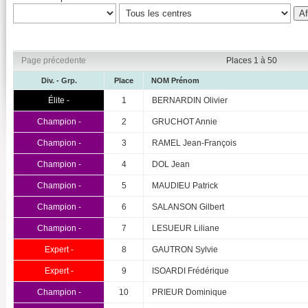
Page précedente
Places 1 à 50
Div. - Grp.
Place
NOM Prénom
Élite -
1
BERNARDIN Olivier
Champion -
2
GRUCHOT Annie
Champion -
3
RAMEL Jean-François
Champion -
4
DOL Jean
Champion -
5
MAUDIEU Patrick
Champion -
6
SALANSON Gilbert
Champion -
7
LESUEUR Liliane
Expert -
8
GAUTRON Sylvie
Expert -
9
ISOARDI Frédérique
Champion -
10
PRIEUR Dominique