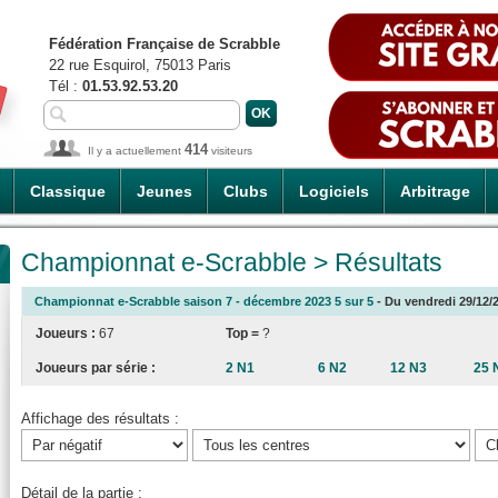
Fédération Française de Scrabble
22 rue Esquirol, 75013 Paris
Tél :
01.53.92.53.20
414
Il y a actuellement
visiteurs
Classique
Jeunes
Clubs
Logiciels
Arbitrage
Championnat e-Scrabble > Résultats
Championnat e-Scrabble saison 7 - décembre 2023 5 sur 5
- Du vendredi 29/12/2
Joueurs :
67
Top =
?
Joueurs par série :
2 N1
6 N2
12 N3
25 
Affichage des résultats :
Détail de la partie :