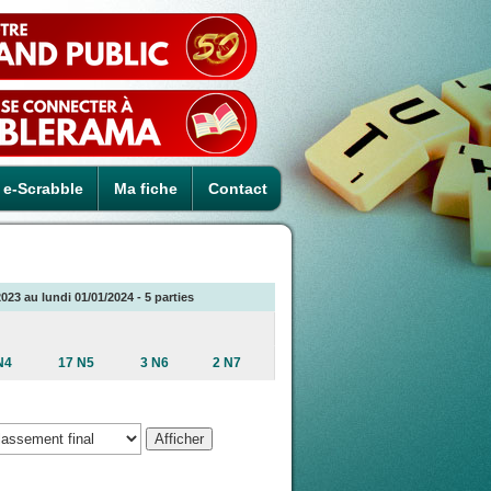
e-Scrabble
Ma fiche
Contact
023 au lundi 01/01/2024 - 5 parties
N4
17 N5
3 N6
2 N7