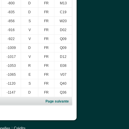
-800
D
FR
M13
-835
D
FR
C19
-856
S
FR
W20
-916
V
FR
D02
-922
V
FR
Q09
-1009
D
FR
Q09
-1017
V
FR
D12
-1053
R
FR
E08
-1065
E
FR
V07
-1120
S
FR
Q40
-1147
D
FR
Q36
Page suivante
nelles
|
Crédits