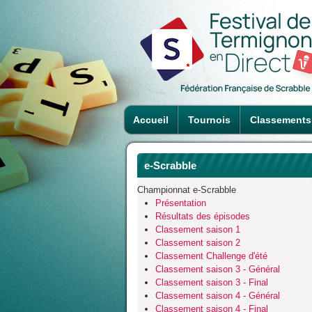
Accueil
Tournois
Classements
e-Scrabble
Championnat e-Scrabble
Présentation
Résultats des épisodes
Classement saison 1
Classement saison 2
Classement Challenge d'été
Classement saison 3 - Général
Classement saison 3 - Final
Classement saison 4 - Général
Classement saison 4 - Final