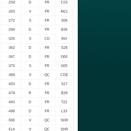
-259
D
FR
C03
-263
V
FR
M21
-272
S
FR
S06
-294
D
FR
B36
-326
S
CD
INV
-362
D
FR
S28
-367
D
FR
O00
-375
S
FR
G05
-389
S
QC
CDE
-403
D
FR
S27
-479
R
FR
B39
-493
D
FR
T22
-496
D
FR
L33
-506
V
QC
SHR
-514
V
QC
SHR