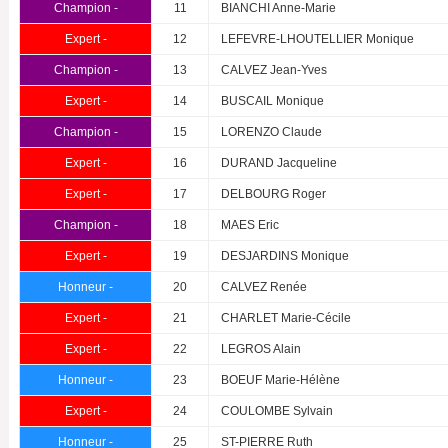
Champion -
11
BIANCHI Anne-Marie
Expert -
12
LEFEVRE-LHOUTELLIER Monique
Champion -
13
CALVEZ Jean-Yves
Expert -
14
BUSCAIL Monique
Champion -
15
LORENZO Claude
Expert -
16
DURAND Jacqueline
Expert -
17
DELBOURG Roger
Champion -
18
MAES Eric
Expert -
19
DESJARDINS Monique
Honneur -
20
CALVEZ Renée
Expert -
21
CHARLET Marie-Cécile
Expert -
22
LEGROS Alain
Honneur -
23
BOEUF Marie-Hélène
Expert -
24
COULOMBE Sylvain
Honneur -
25
ST-PIERRE Ruth