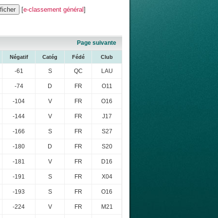
[
e-classement général
]
Page suivante
Négatif
Catég
Fédé
Club
-61
S
QC
LAU
-74
D
FR
O11
-104
V
FR
O16
-144
V
FR
J17
-166
S
FR
S27
-180
D
FR
S20
-181
V
FR
D16
-191
S
FR
X04
-193
S
FR
O16
-224
V
FR
M21