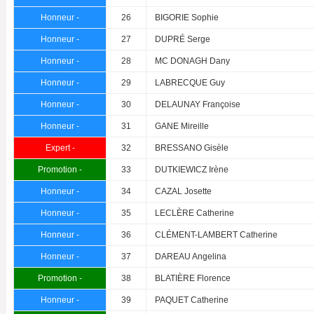
Honneur -
26
BIGORIE Sophie
Honneur -
27
DUPRÉ Serge
Honneur -
28
MC DONAGH Dany
Honneur -
29
LABRECQUE Guy
Honneur -
30
DELAUNAY Françoise
Honneur -
31
GANE Mireille
Expert -
32
BRESSANO Gisèle
Promotion -
33
DUTKIEWICZ Irène
Honneur -
34
CAZAL Josette
Honneur -
35
LECLÈRE Catherine
Honneur -
36
CLÉMENT-LAMBERT Catherine
Honneur -
37
DAREAU Angelina
Promotion -
38
BLATIÈRE Florence
Honneur -
39
PAQUET Catherine