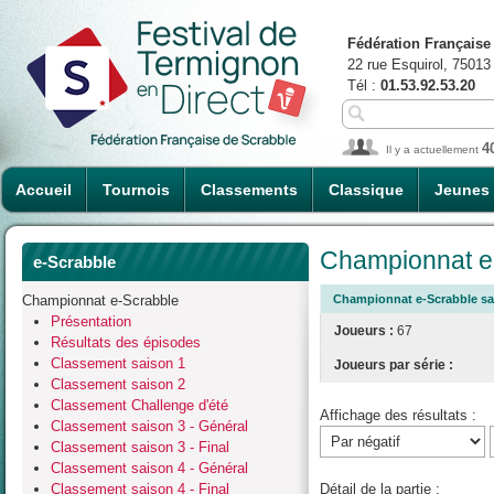
Fédération Française
22 rue Esquirol, 75013
Tél :
01.53.92.53.20
4
Il y a actuellement
Accueil
Tournois
Classements
Classique
Jeunes
Championnat e-
e-Scrabble
Championnat e-Scrabble
Championnat e-Scrabble sai
Présentation
Joueurs :
67
Résultats des épisodes
Classement saison 1
Joueurs par série :
Classement saison 2
Classement Challenge d'été
Affichage des résultats :
Classement saison 3 - Général
Classement saison 3 - Final
Classement saison 4 - Général
Classement saison 4 - Final
Détail de la partie :