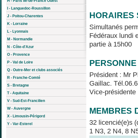
H - Paris Île-de-France Ouest
I - Languedoc-Roussillon
HORAIRES 
J - Poitou-Charentes
K - Lorraine
Simultanés perm
L - Lyonnais
Fédéraux lundi e
M - Normandie
partie à 15h00
N - Côte-d'Azur
O - Provence
PERSONNE 
P - Val de Loire
Q - Outre-Mer et clubs associés
Président : Mr 
R - Franche-Comté
Gaillac. Tél.06.
S - Bretagne
Vice-présidente
T - Aquitaine
V - Sud-Est-Francilien
MEMBRES D
W - Auvergne
X - Limousin-Périgord
32 licencié(e)s (
Y - Var-Esterel
1 N3, 2 N4, 8 N