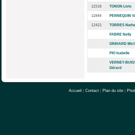
11518
TONON Livio
11844
PENNEQUIN Va
12421
TORRES Natha
FABRE Nelly
GRIHARD Mich
PIO Isabelle
VERNEY-BUIS
Gérard
Accueil
|
Contact
|
Plan du site
|
Pho