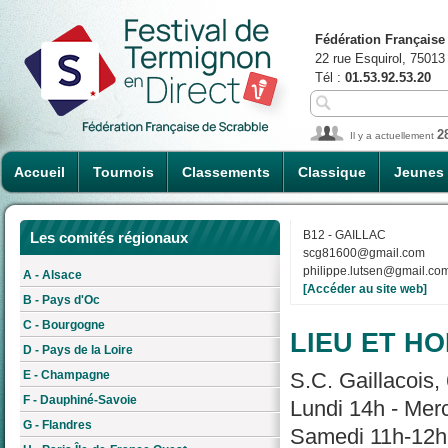
Fédération Française
22 rue Esquirol, 75013
Tél :
01.53.92.53.20
2
Il y a actuellement
Accueil
Tournois
Classements
Classique
Jeunes
B12 - GAILLAC
Les comités régionaux
scg81600@gmail.com
philippe.lutsen@gmail.co
A - Alsace
[Accéder au site web]
B - Pays d'Oc
C - Bourgogne
LIEU ET HO
D - Pays de la Loire
E - Champagne
S.C. Gaillacois,
F - Dauphiné-Savoie
Lundi 14h - Merc
G - Flandres
Samedi 11h-12h 