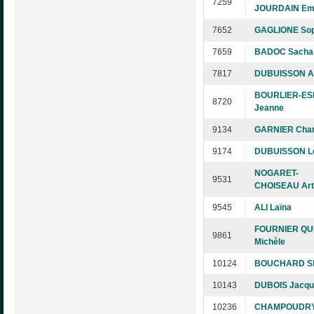
7259
JOURDAIN Emi
7652
GAGLIONE Sop
7659
BADOC Sacha
7817
DUBUISSON An
BOURLIER-ES
8720
Jeanne
9134
GARNIER Chan
9174
DUBUISSON L
NOGARET-
9531
CHOISEAU Art
9545
ALI Laïna
FOURNIER QU
9861
Michèle
10124
BOUCHARD S
10143
DUBOIS Jacqu
10236
CHAMPOUDRY 