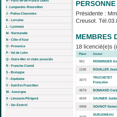
H - Paris Île-de-France Ouest
PERSONNE 
I - Languedoc-Roussillon
Présidente : Mm
J - Poitou-Charentes
Creusot. Tél.03.
K - Lorraine
L - Lyonnais
M - Normandie
MEMBRES D
N - Côte-d'Azur
18 licencié(e)s (
O - Provence
P - Val de Loire
Place
Joueur
Q - Outre-Mer et clubs associés
962
RENNINGER An
R - Franche-Comté
1108
ROUILLER Jean
S - Bretagne
TRUCHETET
T - Aquitaine
3875
Françoise
V - Sud-Est-Francilien
4676
BONNARD Cori
W - Auvergne
X - Limousin-Périgord
4849
SAUNIER Joëlle
Y - Var-Esterel
4908
GOUNOT Genev
GUEUGNEAU