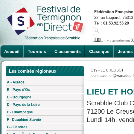
Fédération Française
22 rue Esquirol, 75013
Tél :
01.53.92.53.20
3
Il y a actuellement
Accueil
Tournois
Classements
Classique
Jeunes
C19 - LE CREUSOT
Les comités régionaux
joelle.saunier@wanadoo.f
A - Alsace
LIEU ET HO
B - Pays d'Oc
C - Bourgogne
Scrabble Club C
D - Pays de la Loire
71200 Le Creuso
E - Champagne
Lundi 14h, vend
F - Dauphiné-Savoie
G - Flandres