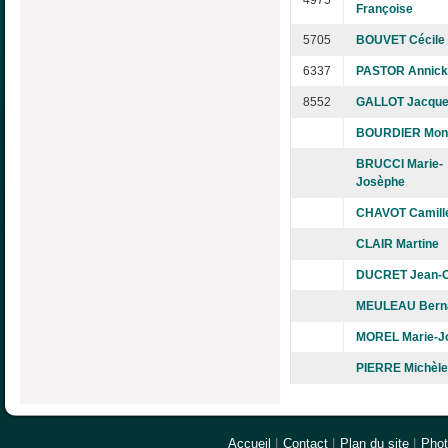
4975
Françoise
5705
BOUVET Cécile
6337
PASTOR Annick
8552
GALLOT Jacque
BOURDIER Mon
BRUCCI Marie-
Josèphe
CHAVOT Camill
CLAIR Martine
DUCRET Jean-C
MEULEAU Berna
MOREL Marie-J
PIERRE Michèle
Accueil
|
Contact
|
Plan du site
|
Pho