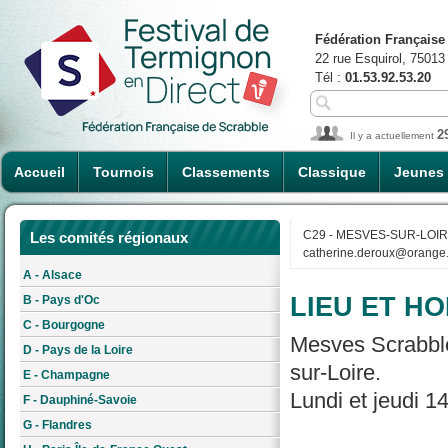
Fédération Française
22 rue Esquirol, 75013
Tél :
01.53.92.53.20
2
Il y a actuellement
Accueil
Tournois
Classements
Classique
Jeunes
C29 - MESVES-SUR-LOI
Les comités régionaux
catherine.deroux@orange.
A - Alsace
LIEU ET HO
B - Pays d'Oc
C - Bourgogne
Mesves Scrabble
D - Pays de la Loire
sur-Loire.
E - Champagne
Lundi et jeudi 1
F - Dauphiné-Savoie
G - Flandres