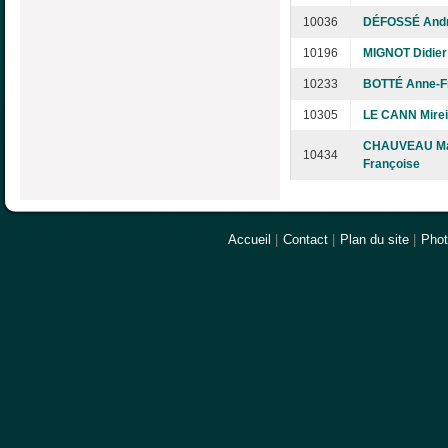
10036
DÉFOSSÉ And
10196
MIGNOT Didier
10233
BOTTÉ Anne-F
10305
LE CANN Mirei
CHAUVEAU Ma
10434
Françoise
Accueil
|
Contact
|
Plan du site
|
Pho