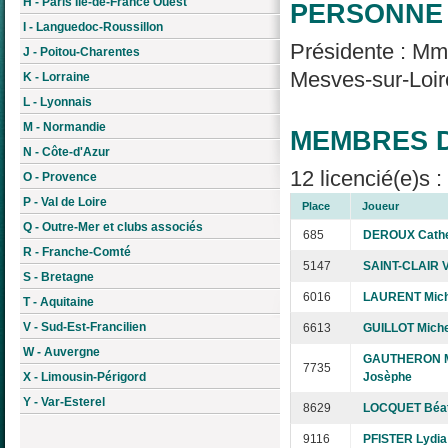
H - Paris Île-de-France Ouest
PERSONNE 
I - Languedoc-Roussillon
Présidente : M
J - Poitou-Charentes
Mesves-sur-Loire
K - Lorraine
L - Lyonnais
M - Normandie
MEMBRES D
N - Côte-d'Azur
12 licencié(e)s 
O - Provence
P - Val de Loire
Place
Joueur
Q - Outre-Mer et clubs associés
685
DEROUX Cathe
R - Franche-Comté
5147
SAINT-CLAIR V
S - Bretagne
6016
LAURENT Mich
T - Aquitaine
V - Sud-Est-Francilien
6613
GUILLOT Miche
W - Auvergne
GAUTHERON M
7735
X - Limousin-Périgord
Josèphe
Y - Var-Esterel
8629
LOCQUET Béat
9116
PFISTER Lydia