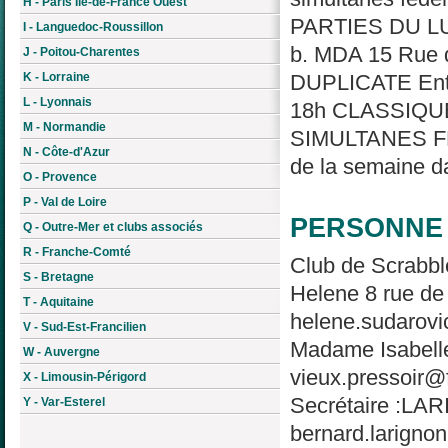
H - Paris Île-de-France Ouest
PARTIES DU L
I - Languedoc-Roussillon
b. MDA 15 Rue
J - Poitou-Charentes
K - Lorraine
DUPLICATE Ent
L - Lyonnais
18h CLASSIQUE
M - Normandie
SIMULTANES FED
N - Côte-d'Azur
de la semaine da
O - Provence
P - Val de Loire
PERSONNE 
Q - Outre-Mer et clubs associés
R - Franche-Comté
Club de Scrabb
S - Bretagne
Helene 8 rue de 
T - Aquitaine
helene.sudarovi
V - Sud-Est-Francilien
Madame Isabelle
W - Auvergne
vieux.pressoir@f
X - Limousin-Périgord
Secrétaire :LAR
Y - Var-Esterel
bernard.larigno