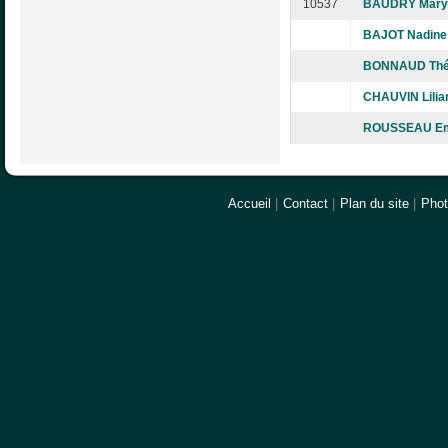
10537
BAUDRY Mary
BAJOT Nadine
BONNAUD Thé
CHAUVIN Lilia
ROUSSEAU Em
Accueil
|
Contact
|
Plan du site
|
Pho