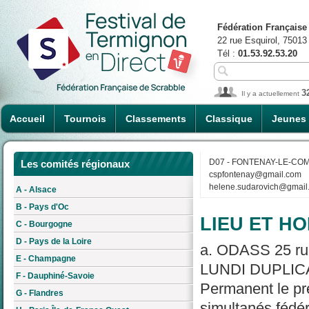
Fédération Française
22 rue Esquirol, 75013
Tél :
01.53.92.53.20
3
Il y a actuellement
Accueil
Tournois
Classements
Classique
Jeunes
D07 - FONTENAY-LE-CO
Les comités régionaux
cspfontenay@gmail.com
helene.sudarovich@gmail
A - Alsace
B - Pays d'Oc
LIEU ET HO
C - Bourgogne
D - Pays de la Loire
a. ODASS 25 r
E - Champagne
LUNDI DUPLICAT
F - Dauphiné-Savoie
Permanent le pr
G - Flandres
simultanés fé