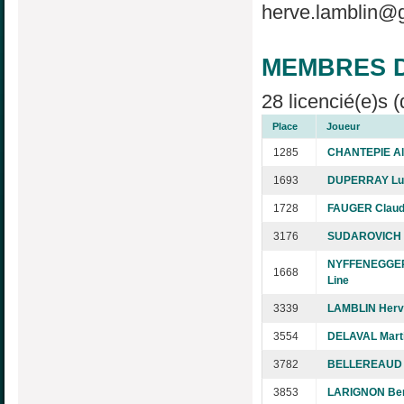
herve.lamblin@
MEMBRES D
28 licencié(e)s (
Place
Joueur
1285
CHANTEPIE Al
1693
DUPERRAY Lu
1728
FAUGER Claud
3176
SUDAROVICH 
NYFFENEGGER
1668
Line
3339
LAMBLIN Herv
3554
DELAVAL Mart
3782
BELLEREAUD 
3853
LARIGNON Be