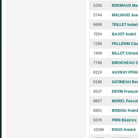
5200
BREMAUD Mar
5744
MALVAUD Jea
6689
TEILLET Isabel
7054
BAJOT André
7298
PELLERIN Cla
7409
BILLOT Christi
7798
BIROCHEAU S
8119
AUVRAY PITAR
8186
GATINEAU Ben
8537
DEVIN Françoi
8667
MOREL Pascal
8901
BRIDOU Andr
9376
PRIN Béatrice
10286
ROUX Annick