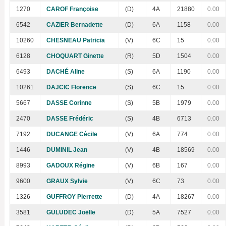
1270
CAROF Françoise
(D)
4A
21880
0.00
6542
CAZIER Bernadette
(D)
6A
1158
0.00
10260
CHESNEAU Patricia
(V)
6C
15
0.00
6128
CHOQUART Ginette
(R)
5D
1504
0.00
6493
DACHÉ Aline
(S)
6A
1190
0.00
10261
DAJCIC Florence
(S)
6C
15
0.00
5667
DASSE Corinne
(S)
5B
1979
0.00
2470
DASSE Frédéric
(S)
4B
6713
0.00
7192
DUCANGE Cécile
(V)
6A
774
0.00
1446
DUMINIL Jean
(V)
4B
18569
0.00
8993
GADOUX Régine
(V)
6B
167
0.00
9600
GRAUX Sylvie
(V)
6C
73
0.00
1326
GUFFROY Pierrette
(D)
4A
18267
0.00
3581
GULUDEC Joëlle
(D)
5A
7527
0.00