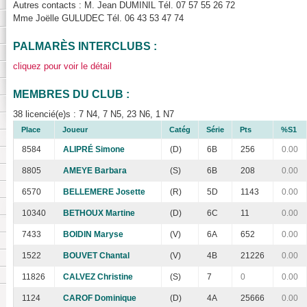
Autres contacts : M. Jean DUMINIL Tél. 07 57 55 26 72
Mme Joëlle GULUDEC Tél. 06 43 53 47 74
PALMARÈS INTERCLUBS :
cliquez pour voir le détail
MEMBRES DU CLUB :
38 licencié(e)s : 7 N4, 7 N5, 23 N6, 1 N7
Place
Joueur
Catég
Série
Pts
%S1
8584
ALIPRÉ Simone
(D)
6B
256
0.00
8805
AMEYE Barbara
(S)
6B
208
0.00
6570
BELLEMERE Josette
(R)
5D
1143
0.00
10340
BETHOUX Martine
(D)
6C
11
0.00
7433
BOIDIN Maryse
(V)
6A
652
0.00
1522
BOUVET Chantal
(V)
4B
21226
0.00
11826
CALVEZ Christine
(S)
7
0
0.00
1124
CAROF Dominique
(D)
4A
25666
0.00