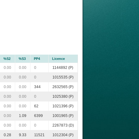
%S2
%S3
PP4
Licence
0.00
0.00
0
1144892 (P)
0.00
0.00
0
1015535 (P)
0.00
0.00
344
2632565 (P)
0.00
0.00
0
1025380 (P)
0.00
0.00
62
1021396 (P)
0.00
1.09
6399
1001965 (P)
0.00
0.00
0
2267873 (D)
0.28
9.33
11521
1012304 (P)