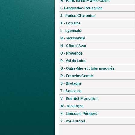
H - Paris Île-de-France Ouest
I - Languedoc-Roussillon
J - Poitou-Charentes
K - Lorraine
L - Lyonnais
M - Normandie
N - Côte-d'Azur
O - Provence
P - Val de Loire
Q - Outre-Mer et clubs associés
R - Franche-Comté
S - Bretagne
T - Aquitaine
V - Sud-Est-Francilien
W - Auvergne
X - Limousin-Périgord
Y - Var-Esterel