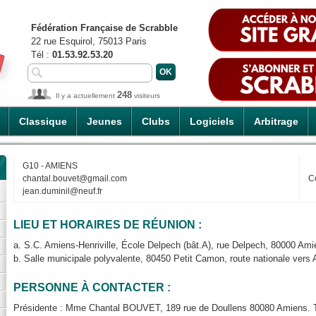
Fédération Française de Scrabble
22 rue Esquirol, 75013 Paris
Tél :
01.53.92.53.20
248
Il y a actuellement
visiteurs
Classique
Jeunes
Clubs
Logiciels
Arbitrage
G10 - AMIENS
chantal.bouvet@gmail.com
C
jean.duminil@neuf.fr
LIEU ET HORAIRES DE RÉUNION :
a. S.C. Amiens-Henriville, École Delpech (bât.A), rue Delpech, 80000 Am
b. Salle municipale polyvalente, 80450 Petit Camon, route nationale vers A
PERSONNE À CONTACTER :
Présidente : Mme Chantal BOUVET, 189 rue de Doullens 80080 Amiens. T