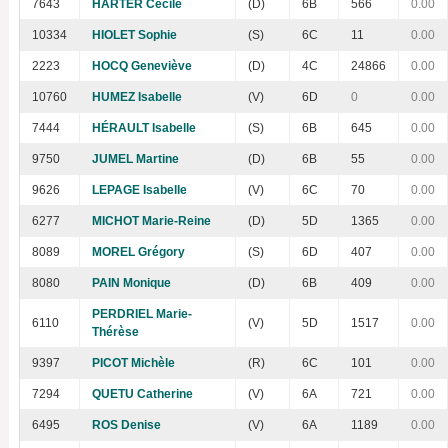
7643
HARTER Cécile
(D)
6B
566
0.00
10334
HIOLET Sophie
(S)
6C
11
0.00
2223
HOCQ Geneviève
(D)
4C
24866
0.00
10760
HUMEZ Isabelle
(V)
6D
0
0.00
7444
HÉRAULT Isabelle
(S)
6B
645
0.00
9750
JUMEL Martine
(D)
6B
55
0.00
9626
LEPAGE Isabelle
(V)
6C
70
0.00
6277
MICHOT Marie-Reine
(D)
5D
1365
0.00
8089
MOREL Grégory
(S)
6D
407
0.00
8080
PAIN Monique
(D)
6B
409
0.00
PERDRIEL Marie-
6110
(V)
5D
1517
0.00
Thérèse
9397
PICOT Michèle
(R)
6C
101
0.00
7294
QUETU Catherine
(V)
6A
721
0.00
6495
ROS Denise
(V)
6A
1189
0.00