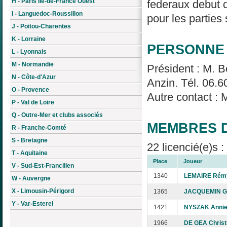
H - Paris Île-de-France Ouest
federaux debut de
I - Languedoc-Roussillon
pour les parties
J - Poitou-Charentes
K - Lorraine
PERSONNE 
L - Lyonnais
M - Normandie
Président : M. 
N - Côte-d'Azur
Anzin. Tél. 06.6
O - Provence
Autre contact :
P - Val de Loire
Q - Outre-Mer et clubs associés
MEMBRES D
R - Franche-Comté
S - Bretagne
22 licencié(e)s 
T - Aquitaine
Place
Joueur
V - Sud-Est-Francilien
1340
LEMAIRE Rém
W - Auvergne
X - Limousin-Périgord
1365
JACQUEMIN G
Y - Var-Esterel
1421
NYSZAK Anni
1966
DE GEA Christ