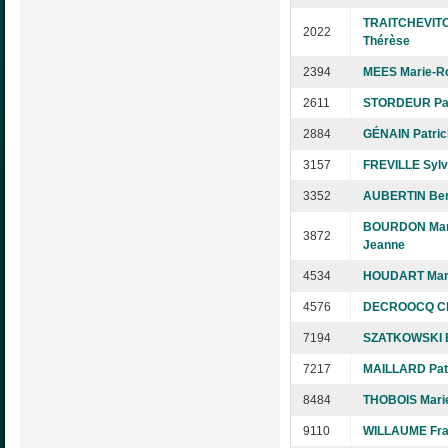
TRAITCHEVIT
2022
Thérèse
2394
MEES Marie-R
2611
STORDEUR Pat
2884
GÉNAIN Patric
3157
FREVILLE Sylv
3352
AUBERTIN Ber
BOURDON Mar
3872
Jeanne
4534
HOUDART Mar
4576
DECROOCQ Ch
7194
SZATKOWSKI É
7217
MAILLARD Patr
8484
THOBOIS Mari
9110
WILLAUME Fra