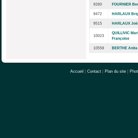
9260
FOURNIER Ber
9472
HARLAUX Brig
9515
HARLAUX Joë
QUILLIVIC Mari
10023
Françoise
10558
BERTHE Anita
Accueil
|
Contact
|
Plan du site
|
Pho