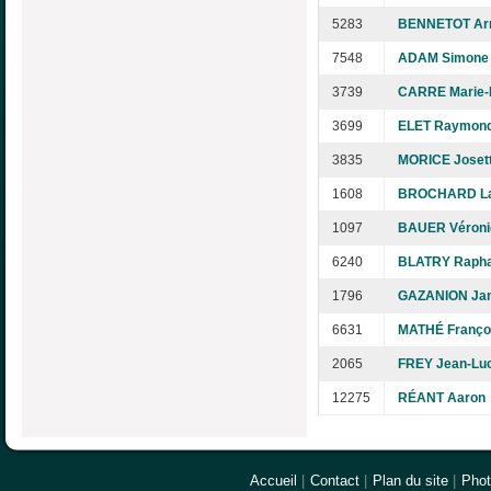
5283
BENNETOT Ar
7548
ADAM Simone
3739
CARRE Marie-
3699
ELET Raymon
3835
MORICE Joset
1608
BROCHARD La
1097
BAUER Véroni
6240
BLATRY Rapha
1796
GAZANION Jan
6631
MATHÉ Franço
2065
FREY Jean-Lu
12275
RÉANT Aaron
Accueil
|
Contact
|
Plan du site
|
Pho