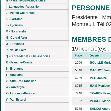
H - Paris Île-de-France Ouest
PERSONNE 
I - Languedoc-Roussillon
J - Poitou-Charentes
Présidente : Mm
K - Lorraine
Montreuil. Tél.0
L - Lyonnais
M - Normandie
MEMBRES D
N - Côte-d'Azur
O - Provence
19 licencié(e)s 
P - Val de Loire
Place
Joueur
Q - Outre-Mer et clubs associés
R - Franche-Comté
2096
ROUILLÉ Murie
S - Bretagne
5840
GACHOT Jean
T - Aquitaine
4239
PIOT Janine
V - Sud-Est-Francilien
8015
HAIS Monique
W - Auvergne
X - Limousin-Périgord
7240
TRAPON Franç
Y - Var-Esterel
1992
PICAUD Marie
5785
SALIOU Audre