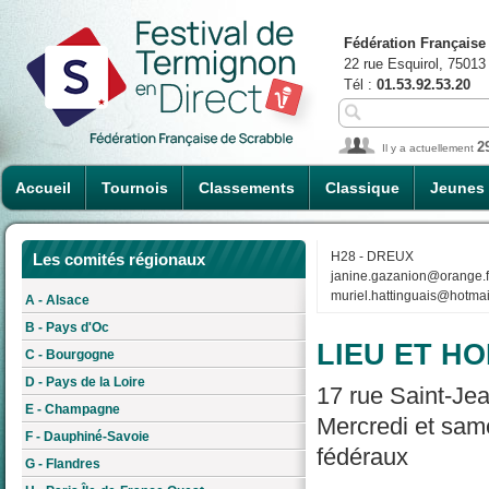
Fédération Française
22 rue Esquirol, 75013
Tél :
01.53.92.53.20
2
Il y a actuellement
Accueil
Tournois
Classements
Classique
Jeunes
H28 - DREUX
Les comités régionaux
janine.gazanion@orange.f
muriel.hattinguais@hotmail
A - Alsace
B - Pays d'Oc
LIEU ET HO
C - Bourgogne
D - Pays de la Loire
17 rue Saint-Jea
E - Champagne
Mercredi et same
F - Dauphiné-Savoie
fédéraux
G - Flandres