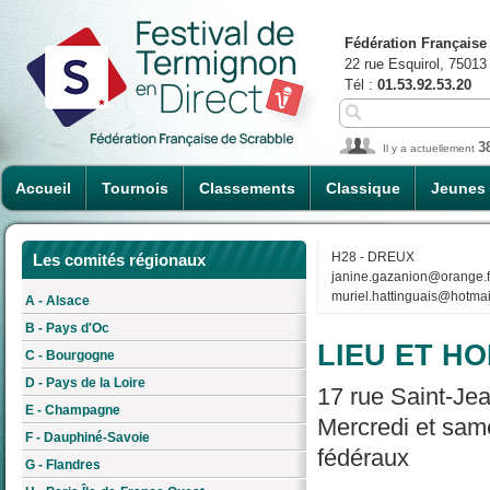
Fédération Française
22 rue Esquirol, 75013
Tél :
01.53.92.53.20
3
Il y a actuellement
Accueil
Tournois
Classements
Classique
Jeunes
H28 - DREUX
Les comités régionaux
janine.gazanion@orange.f
muriel.hattinguais@hotmail
A - Alsace
B - Pays d'Oc
LIEU ET HO
C - Bourgogne
D - Pays de la Loire
17 rue Saint-Jea
E - Champagne
Mercredi et same
F - Dauphiné-Savoie
fédéraux
G - Flandres