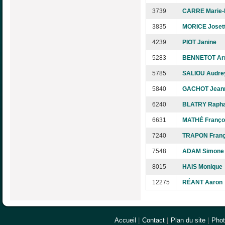
3739
CARRE Marie-
3835
MORICE Joset
4239
PIOT Janine
5283
BENNETOT Ar
5785
SALIOU Audre
5840
GACHOT Jean
6240
BLATRY Rapha
6631
MATHÉ Franço
7240
TRAPON Franç
7548
ADAM Simone
8015
HAIS Monique
12275
RÉANT Aaron
Accueil
|
Contact
|
Plan du site
|
Pho