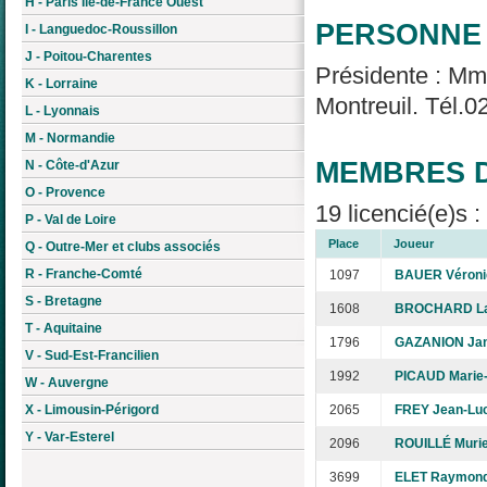
H - Paris Île-de-France Ouest
PERSONNE 
I - Languedoc-Roussillon
J - Poitou-Charentes
Présidente : Mm
K - Lorraine
Montreuil. Tél.0
L - Lyonnais
M - Normandie
MEMBRES D
N - Côte-d'Azur
O - Provence
19 licencié(e)s 
P - Val de Loire
Place
Joueur
Q - Outre-Mer et clubs associés
R - Franche-Comté
1097
BAUER Véroni
S - Bretagne
1608
BROCHARD La
T - Aquitaine
1796
GAZANION Jan
V - Sud-Est-Francilien
1992
PICAUD Marie
W - Auvergne
X - Limousin-Périgord
2065
FREY Jean-Lu
Y - Var-Esterel
2096
ROUILLÉ Murie
3699
ELET Raymon