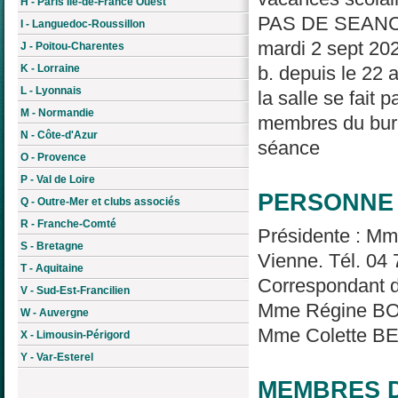
H - Paris Île-de-France Ouest
PAS DE SEANCE
I - Languedoc-Roussillon
mardi 2 sept 20
J - Poitou-Charentes
K - Lorraine
b. depuis le 22 
L - Lyonnais
la salle se fait 
M - Normandie
membres du bure
N - Côte-d'Azur
séance
O - Provence
P - Val de Loire
PERSONNE 
Q - Outre-Mer et clubs associés
R - Franche-Comté
Présidente : M
S - Bretagne
Vienne. Tél. 04 
T - Aquitaine
Correspondant d
V - Sud-Est-Francilien
Mme Régine BOUR
W - Auvergne
Mme Colette BE
X - Limousin-Périgord
Y - Var-Esterel
MEMBRES D