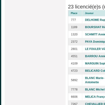
23 licencié(e)s (
Place
Joueur
777
DELHOME Rap
1189
BOURSIVAT Ré
1320
SCHMITT Anni
2372
PAYA Dominiq
2801
LE FOULER Vé
4551
BARROU Anni
4109
MARGUIN Sop
4723
BELICARD Col
BLANC Marie-
5892
Antoinette
7778
BLANC Michel
6606
MELICA Franç
7267
CHEVALLIER E