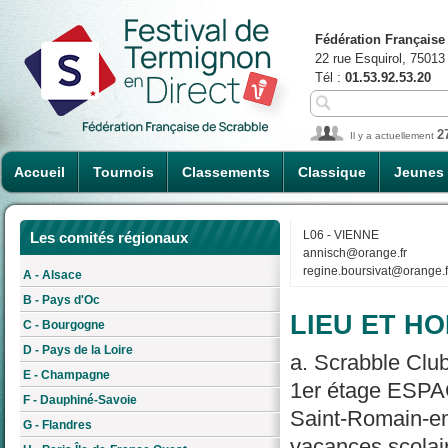
Fédération Française
22 rue Esquirol, 75013
Tél :
01.53.92.53.20
2
Il y a actuellement
Accueil
Tournois
Classements
Classique
Jeunes
L06 - VIENNE
Les comités régionaux
annisch@orange.fr
regine.boursivat@orange.f
A - Alsace
B - Pays d'Oc
LIEU ET HO
C - Bourgogne
D - Pays de la Loire
a. Scrabble Clu
E - Champagne
1er étage ESPA
F - Dauphiné-Savoie
Saint-Romain-en-
G - Flandres
vacances scolair