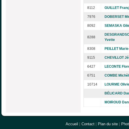
8112
GUILLET Franç
7976
DOBERSET Mi
8092
SEMASKA Gile
DESGRANDS
8288
Yvette
8308
PEILLET Marie
9115
CHEVILLOT J
6427
LECONTE Flor
6751
COMBE Michèl
10714
LOURME Olivi
BÉLICARD Dan
MOIROUD Dani
Accueil
|
Contact
|
Plan du site
|
Pho