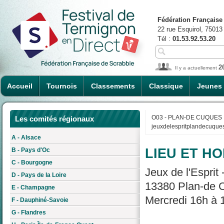
Fédération Française
22 rue Esquirol, 75013
Tél :
01.53.92.53.20
2
Il y a actuellement
Accueil
Tournois
Classements
Classique
Jeunes
O03 - PLAN-DE CUQUES
Les comités régionaux
jeuxdelespritplandecuqu
A - Alsace
LIEU ET HO
B - Pays d'Oc
C - Bourgogne
Jeux de l'Esprit
D - Pays de la Loire
13380 Plan-de 
E - Champagne
Mercredi 16h à 
F - Dauphiné-Savoie
G - Flandres