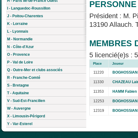
H - Paris Île-de-France Ouest
PERSONNE 
I - Languedoc-Roussillon
Président : M. 
J - Poitou-Charentes
13190 Allauch. T
K - Lorraine
L - Lyonnais
M - Normandie
MEMBRES D
N - Côte-d'Azur
5 licencié(e)s : 
O - Provence
P - Val de Loire
Place
Joueur
Q - Outre-Mer et clubs associés
11220
BOGHOSSIAN 
R - Franche-Comté
11330
CHAZEAU Lai
S - Bretagne
11353
HAMM Fabien
T - Aquitaine
V - Sud-Est-Francilien
12253
BOGHOSSIAN 
W - Auvergne
12319
BOGHOSSIAN 
X - Limousin-Périgord
Y - Var-Esterel