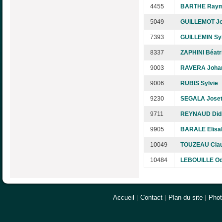
4455
BARTHE Ray
5049
GUILLEMOT Jo
7393
GUILLEMIN Sy
8337
ZAPHINI Béatr
9003
RAVERA Joha
9006
RUBIS Sylvie
9230
SEGALA Joset
9711
REYNAUD Didi
9905
BARALE Elisa
10049
TOUZEAU Cla
10484
LEBOUILLE Od
Accueil
|
Contact
|
Plan du site
|
Pho