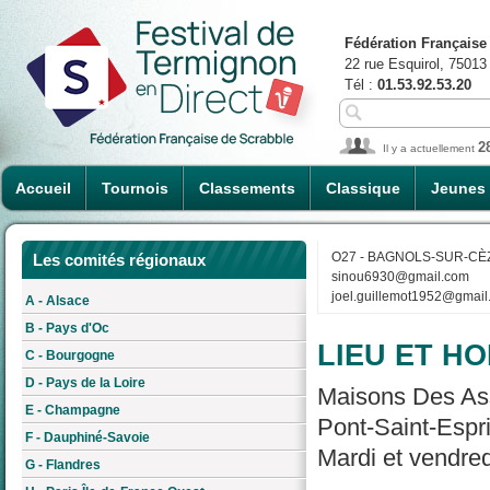
Fédération Française
22 rue Esquirol, 75013
Tél :
01.53.92.53.20
2
Il y a actuellement
Accueil
Tournois
Classements
Classique
Jeunes
O27 - BAGNOLS-SUR-CÈ
Les comités régionaux
sinou6930@gmail.com
joel.guillemot1952@gmail
A - Alsace
B - Pays d'Oc
LIEU ET HO
C - Bourgogne
D - Pays de la Loire
Maisons Des Ass
E - Champagne
Pont-Saint-Espr
F - Dauphiné-Savoie
Mardi et vendre
G - Flandres