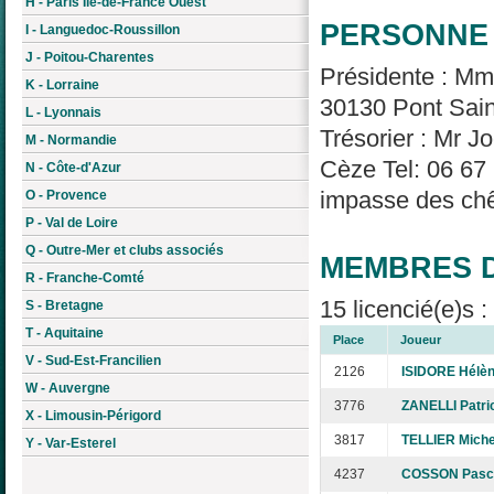
H - Paris Île-de-France Ouest
PERSONNE 
I - Languedoc-Roussillon
J - Poitou-Charentes
Présidente : M
K - Lorraine
30130 Pont Saint
L - Lyonnais
Trésorier : Mr 
M - Normandie
Cèze Tel: 06 67
N - Côte-d'Azur
impasse des chê
O - Provence
P - Val de Loire
Q - Outre-Mer et clubs associés
MEMBRES D
R - Franche-Comté
15 licencié(e)s 
S - Bretagne
T - Aquitaine
Place
Joueur
V - Sud-Est-Francilien
2126
ISIDORE Hélè
W - Auvergne
3776
ZANELLI Patri
X - Limousin-Périgord
3817
TELLIER Miche
Y - Var-Esterel
4237
COSSON Pasc