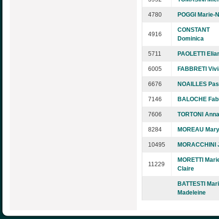
4780
POGGI Marie-N
CONSTANT
4916
Dominica
5711
PAOLETTI Elia
6005
FABBRETI Viv
6676
NOAILLES Pas
7146
BALOCHE Fab
7606
TORTONI Ann
8284
MOREAU Maryl
10495
MORACCHINI J
MORETTI Mari
11229
Claire
BATTESTI Mari
Madeleine