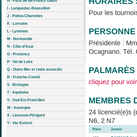
HORAIRES 
H - Paris Île-de-France Ouest
I - Languedoc-Roussillon
Pour les tourno
J - Poitou-Charentes
K - Lorraine
PERSONNE 
L - Lyonnais
M - Normandie
Présidente : Mm
N - Côte-d'Azur
Ocagnano. Tél. 
O - Provence
P - Val de Loire
PALMARÈS 
Q - Outre-Mer et clubs associés
R - Franche-Comté
cliquez pour voir
S - Bretagne
T - Aquitaine
MEMBRES D
V - Sud-Est-Francilien
W - Auvergne
24 licencié(e)s (
X - Limousin-Périgord
N6, 2 N7
Y - Var-Esterel
Place
Joueur