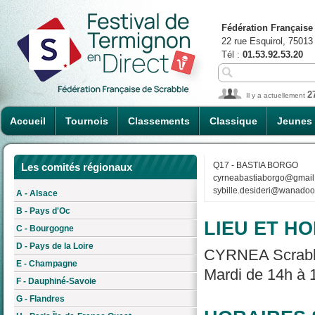
Fédération Française
22 rue Esquirol, 75013
Tél :
01.53.92.53.20
2
Il y a actuellement
Accueil
Tournois
Classements
Classique
Jeunes
Q17 - BASTIA BORGO
Les comités régionaux
cyrneabastiaborgo@gmail
sybille.desideri@wanadoo.
A - Alsace
B - Pays d'Oc
LIEU ET HO
C - Bourgogne
D - Pays de la Loire
CYRNEA Scrabble
E - Champagne
Mardi de 14h à 
F - Dauphiné-Savoie
G - Flandres