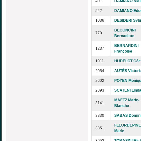
401
DAMIANO Alai
542
DAMIANO Edo
1036
DESIDERI Sybi
BECONCINI
770
Bernadette
BERNARDINI
1237
Françoise
1911
HUDELOT Céci
2054
AUTÈS Victori
2602
POYEN Moniq
2893
SCATENI Lind
MAETZ Marie-
3141
Blanche
3330
SABAS Domin
FLEURDÉPINE
3851
Marie
3952
TOMASINI Mic