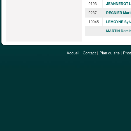
9193
JEANNEROT L
9237
REGNIER Mari
10045
LEMOYNE Sylv
MARTIN Domin
Accueil
|
Contact
|
Plan du site
|
Pho