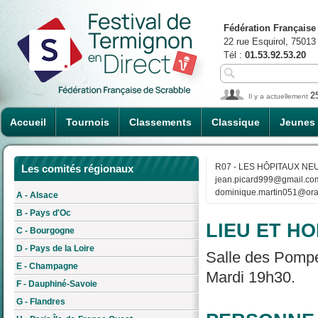
Fédération Française
22 rue Esquirol, 75013
Tél :
01.53.92.53.20
2
Il y a actuellement
Accueil
Tournois
Classements
Classique
Jeunes
R07 - LES HÔPITAUX NE
Les comités régionaux
jean.picard999@gmail.co
dominique.martin051@ora
A - Alsace
B - Pays d'Oc
LIEU ET HO
C - Bourgogne
D - Pays de la Loire
Salle des Pompe
E - Champagne
Mardi 19h30.
F - Dauphiné-Savoie
G - Flandres