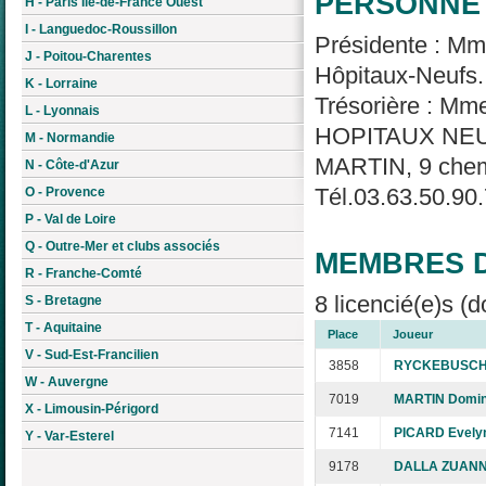
PERSONNE 
H - Paris Île-de-France Ouest
I - Languedoc-Roussillon
Présidente : M
J - Poitou-Charentes
Hôpitaux-Neufs.
K - Lorraine
Trésorière : M
L - Lyonnais
HOPITAUX NEUFS
M - Normandie
MARTIN, 9 chem
N - Côte-d'Azur
Tél.03.63.50.90.
O - Provence
P - Val de Loire
Q - Outre-Mer et clubs associés
MEMBRES D
R - Franche-Comté
8 licencié(e)s (d
S - Bretagne
T - Aquitaine
Place
Joueur
V - Sud-Est-Francilien
3858
RYCKEBUSCH 
W - Auvergne
7019
MARTIN Domini
X - Limousin-Périgord
7141
PICARD Evely
Y - Var-Esterel
9178
DALLA ZUANN