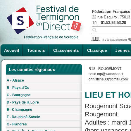
Fédération Française
22 rue Esquirol, 75013
Tél :
01.53.92.53.20
4
Il y a actuellement
Accueil
Tournois
Classements
Classique
Jeunes
R18 - ROUGEMONT
Les comités régionaux
soso.mp@wanadoo.fr
chriistiine33@gmail.com
A - Alsace
B - Pays d'Oc
LIEU ET HO
C - Bourgogne
D - Pays de la Loire
Rougemont Scrab
E - Champagne
Rougemont.
F - Dauphiné-Savoie
Adultes : mardi 
G - Flandres
(hors vacances s