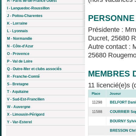
H - Paris Île-de-France Ouest
I - Languedoc-Roussillon
PERSONNE 
J - Poitou-Charentes
K - Lorraine
Présidente : M
L - Lyonnais
Ducret, 25680 R
M - Normandie
Autre contact :
N - Côte-d'Azur
25680 Rougemo
O - Provence
P - Val de Loire
Q - Outre-Mer et clubs associés
MEMBRES D
R - Franche-Comté
11 licencié(e)s (
S - Bretagne
T - Aquitaine
Place
Joueur
V - Sud-Est-Francilien
11298
BELFORT Dani
W - Auvergne
11588
COURRIER Sop
X - Limousin-Périgord
BOURNY Sylvi
Y - Var-Esterel
BRESSON Chri