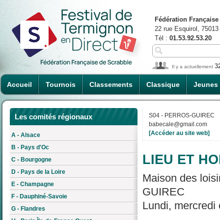
Fédération Française
22 rue Esquirol, 75013
Tél :
01.53.92.53.20
3
Il y a actuellement
Accueil
Tournois
Classements
Classique
Jeunes
S04 - PERROS-GUIREC
Les comités régionaux
babecale@gmail.com
[Accéder au site web]
A - Alsace
B - Pays d'Oc
LIEU ET HO
C - Bourgogne
D - Pays de la Loire
Maison des lois
E - Champagne
GUIREC
F - Dauphiné-Savoie
Lundi, mercredi 
G - Flandres