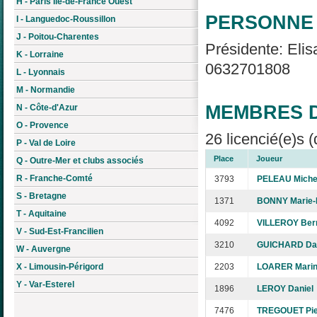
H - Paris Île-de-France Ouest
PERSONNE 
I - Languedoc-Roussillon
J - Poitou-Charentes
Présidente: Elis
K - Lorraine
0632701808
L - Lyonnais
M - Normandie
MEMBRES D
N - Côte-d'Azur
O - Provence
26 licencié(e)s (
P - Val de Loire
Place
Joueur
Q - Outre-Mer et clubs associés
R - Franche-Comté
3793
PELEAU Miche
S - Bretagne
1371
BONNY Marie-
T - Aquitaine
4092
VILLEROY Ber
V - Sud-Est-Francilien
3210
GUICHARD Dan
W - Auvergne
X - Limousin-Périgord
2203
LOARER Marin
Y - Var-Esterel
1896
LEROY Daniel
7476
TREGOUET Pie