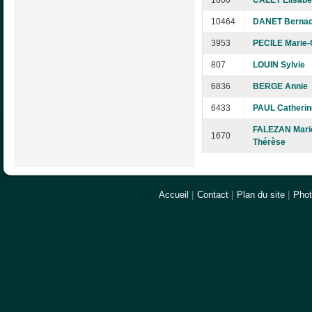
1600
CALET Elisabe
10464
DANET Bernad
3953
PECILE Marie-
807
LOUIN Sylvie
6836
BERGE Annie
6433
PAUL Catherin
FALEZAN Mari
1670
Thérèse
Accueil
|
Contact
|
Plan du site
|
Pho