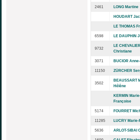
2461
LONG Martine
HOUDART Jacq
LE THOMAS Fr
6598
LE DAUPHIN J
LE CHEVALIE
9732
Christiane
3071
BUCIOR Anne-
11150
ZÜRCHER Ser
BEAUSSART M
3502
Hélène
KERMIN Marie
Françoise
5174
FOURRET Mich
11285
LUCRY Marie-
5636
ARLOT-SIBAI C