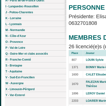
H - Paris Île-de-France Ouest
PERSONNE 
I - Languedoc-Roussillon
J - Poitou-Charentes
Présidente: Elis
K - Lorraine
0632701808
L - Lyonnais
M - Normandie
MEMBRES D
N - Côte-d'Azur
O - Provence
26 licencié(e)s (
P - Val de Loire
Place
Joueur
Q - Outre-Mer et clubs associés
R - Franche-Comté
807
LOUIN Sylvie
S - Bretagne
1371
BONNY Marie-
T - Aquitaine
1600
CALET Elisabe
V - Sud-Est-Francilien
FALEZAN Mari
W - Auvergne
1670
Thérèse
X - Limousin-Périgord
1896
LEROY Daniel
Y - Var-Esterel
2203
LOARER Marin