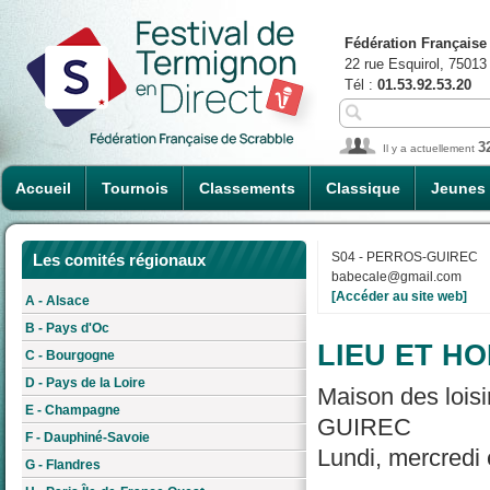
Fédération Française
22 rue Esquirol, 75013
Tél :
01.53.92.53.20
3
Il y a actuellement
Accueil
Tournois
Classements
Classique
Jeunes
S04 - PERROS-GUIREC
Les comités régionaux
babecale@gmail.com
[Accéder au site web]
A - Alsace
B - Pays d'Oc
LIEU ET HO
C - Bourgogne
D - Pays de la Loire
Maison des lois
E - Champagne
GUIREC
F - Dauphiné-Savoie
Lundi, mercredi 
G - Flandres