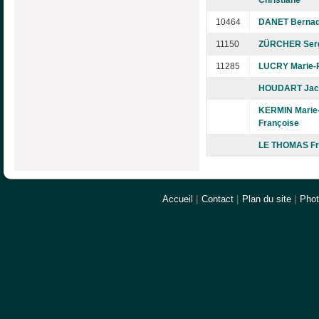
Christiane
10464
DANET Bernad
11150
ZÜRCHER Ser
11285
LUCRY Marie-
HOUDART Jacq
KERMIN Marie
Françoise
LE THOMAS Fr
Accueil
|
Contact
|
Plan du site
|
Pho