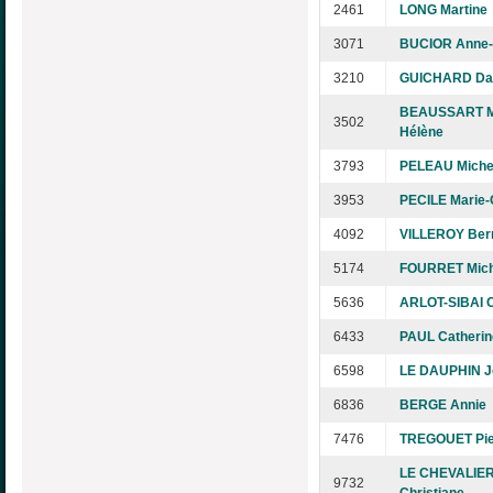
2461
LONG Martine
3071
BUCIOR Anne-
3210
GUICHARD Dan
BEAUSSART M
3502
Hélène
3793
PELEAU Miche
3953
PECILE Marie-
4092
VILLEROY Ber
5174
FOURRET Mich
5636
ARLOT-SIBAI C
6433
PAUL Catherin
6598
LE DAUPHIN J
6836
BERGE Annie
7476
TREGOUET Pie
LE CHEVALIE
9732