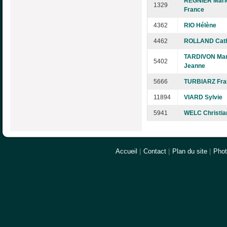
REGNIER Mari
1329
France
4362
RIO Hélène
4462
ROLLAND Cath
TARDIVON Mar
5402
Jeanne
5666
TURBIARZ Fra
11894
VIARD Sylvie
5941
WELC Christia
Accueil
|
Contact
|
Plan du site
|
Pho