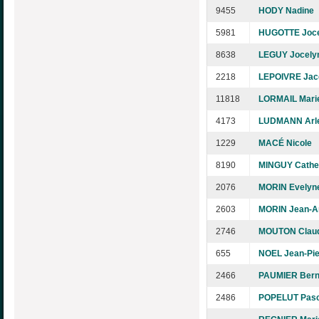
9455
HODY Nadine
5981
HUGOTTE Joce
8638
LEGUY Jocely
2218
LEPOIVRE Jac
11818
LORMAIL Mari
4173
LUDMANN Arle
1229
MACÉ Nicole
8190
MINGUY Cathe
2076
MORIN Evelyn
2603
MORIN Jean-A
2746
MOUTON Claud
655
NOEL Jean-Pie
2466
PAUMIER Bern
2486
POPELUT Pasc