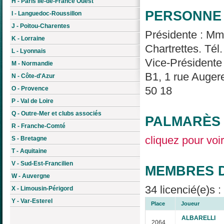
H - Paris Île-de-France Ouest
PERSONNE 
I - Languedoc-Roussillon
J - Poitou-Charentes
Présidente : M
K - Lorraine
Chartrettes. Tél
L - Lyonnais
Vice-Président
M - Normandie
B1, 1 rue Auger
N - Côte-d'Azur
50 18
O - Provence
P - Val de Loire
Q - Outre-Mer et clubs associés
PALMARÈS 
R - Franche-Comté
cliquez pour voir
S - Bretagne
T - Aquitaine
V - Sud-Est-Francilien
MEMBRES D
W - Auvergne
34 licencié(e)s 
X - Limousin-Périgord
Y - Var-Esterel
Place
Joueur
ALBARELLI
2064